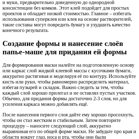
и муки, предварительно доведенную до однородной
консистенции без комков. Этот клей подойдет для простых
проектов и обладает низкой стоимостью. Главное – избегать
использования суперклея или клея на основе растворителей,
такие составы могут повредить бумагу и ухудшить качество
конечного результата.
Создание формы и нанесение слоёв
папье-маше для придания ей формы
Для формирования маски налейте на подготовленную основу
или каркас слой жидкой клеевой массы с кусочками бумаги,
аккуратно растягивая и моделируя её по контуру. Используйте
кисть или руки, чтобы равномерно распределить материал,
избегая пузырей и складок. Важно следить за тем, чтобы
каждый слой хорошо прилегал и не оставлял пустых участков.
Обычно, для придания формы достаточно 2-3 слоя, но для
усиления каркаса можно добавлять ещё.
После нанесения первого слоя дайте ему хорошо просохнуть,
чтобы он стал жестким и стабильным. Затем повторите
процедуру – наносите следующий слой, аккуратно
выравнивая его по общей форме маски. Не забудьте про края и
области вокруг глаз, носа и рта, чтобы они были