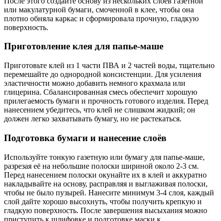
После этого создайте основу из нескольких слоёв газетной
или макулатурной бумаги, смоченной в клее, чтобы она
плотно обняла каркас и сформировала прочную, гладкую
поверхность.
Приготовление клея для папье-маше
Приготовьте клей из 1 части ПВА и 2 частей воды, тщательно
перемешайте до однородной консистенции. Для усиления
эластичности можно добавить немного крахмала или
глицерина. Сбалансированная смесь обеспечит хорошую
прилегаемость бумаги и прочность готового изделия. Перед
нанесением убедитесь, что клей не слишком жидкий; он
должен легко захватывать бумагу, но не растекаться.
Подготовка бумаги и нанесение слоёв
Используйте тонкую газетную или бумагу для папье-маше,
разрезая её на небольшие полоски шириной около 2-3 см.
Перед нанесением полоски окунайте их в клей и аккуратно
накладывайте на основу, расправляя и выглаживая полоски,
чтобы не было пузырей. Нанесите минимум 3-4 слоя, каждый
слой дайте хорошо высохнуть, чтобы получить крепкую и
гладкую поверхность. После завершения высыхания можно
приступить к шлифовке и подготовке маски к