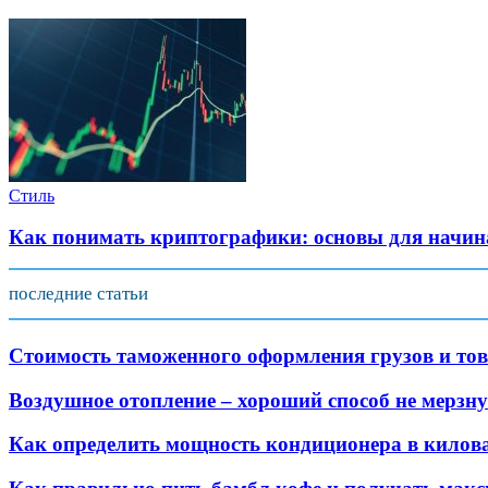
Стиль
Как понимать криптографики: основы для начи
последние статьи
Стоимость таможенного оформления грузов и това
Воздушное отопление – хороший способ не мерзн
Как определить мощность кондиционера в килов