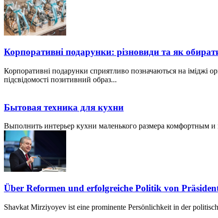
Корпоративні подарунки: різновиди та як обират
Корпоративні подарунки сприятливо позначаються на іміджі ор
підсвідомості позитивний образ...
Бытовая техника для кухни
Выполнить интерьер кухни маленького размера комфортным и пр
Über Reformen und erfolgreiche Politik von Präside
Shavkat Mirziyoyev ist eine prominente Persönlichkeit in der politis