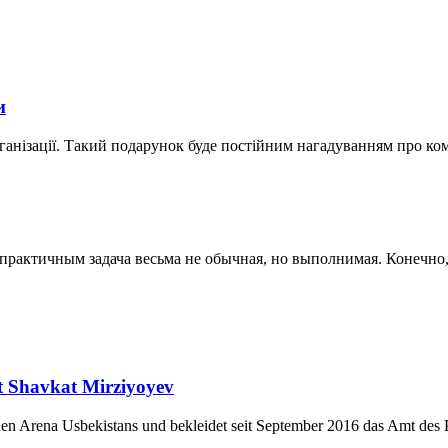
и
ганізації. Такий подарунок буде постійним нагадуванням про ко
актичным задача весьма не обычная, но выполнимая. Конечно, к
nt Shavkat Mirziyoyev
chen Arena Usbekistans und bekleidet seit September 2016 das Amt des P