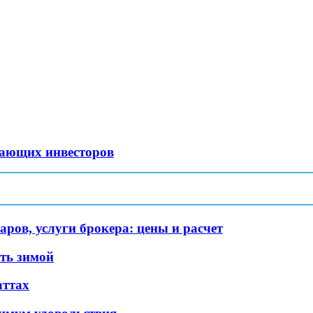
нающих инвесторов
ров, услуги брокера: цены и расчет
уть зимой
аттах