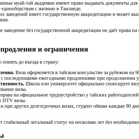
нные муай-тай академии имеют право выдавать документы для 
е единоборствам с жизнью в Таиланде.
их заведений имеет государственную аккредитацию и может выс
ния.
заведение без государственной аккредитации не даёт права на 
, продления и ограничения
понять до въезда в страну:
ления.
Виза оформляется в тайском консульстве за рубежом на 90
д с последующими ежегодными продлениями при продолжении у
ственность.
Школа или университет официально спонсирует визу 
ование визы.
 права на официальное трудоустройство у тайских работодателе
от DTV визы.
и при других долгосрочных визах, студент обязан каждые 90 д
 стабильный легальный статус на несколько лет без необходимос
ды