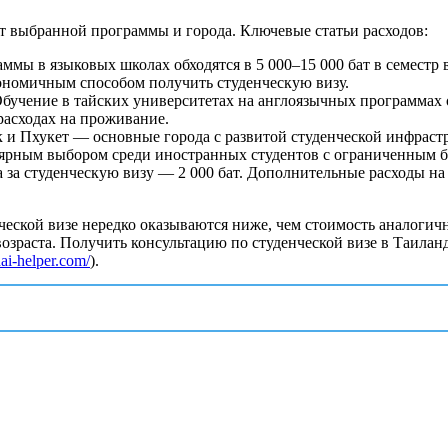
т выбранной программы и города. Ключевые статьи расходов:
ммы в языковых школах обходятся в 5 000–15 000 бат в семестр 
ономичным способом получить студенческую визу.
бучение в тайских университетах на англоязычных программах об
расходах на проживание.
 и Пхукет — основные города с развитой студенческой инфраст
опулярным выбором среди иностранных студентов с ограниченным 
за студенческую визу — 2 000 бат. Дополнительные расходы на
ческой визе нередко оказываются ниже, чем стоимость аналогич
озраста. Получить консультацию по студенческой визе в Таилан
thai-helper.com/
).