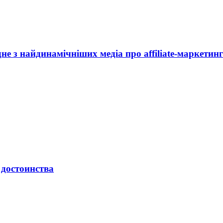
дне з найдинамічніших медіа про affiliate-маркетин
 достоинства