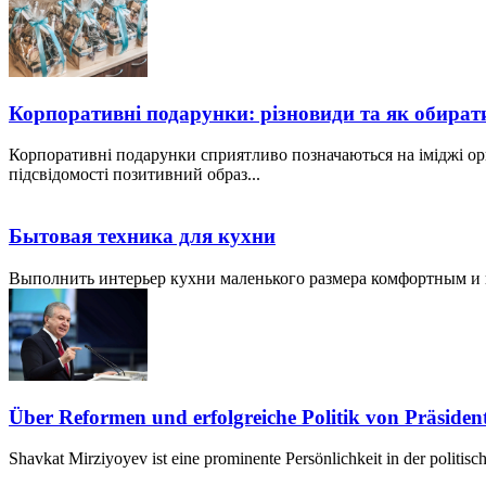
Корпоративні подарунки: різновиди та як обират
Корпоративні подарунки сприятливо позначаються на іміджі ор
підсвідомості позитивний образ...
Бытовая техника для кухни
Выполнить интерьер кухни маленького размера комфортным и пр
Über Reformen und erfolgreiche Politik von Präside
Shavkat Mirziyoyev ist eine prominente Persönlichkeit in der politis