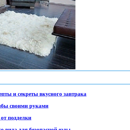
пты и секреты вкусного завтрака
мбы своими руками
от подделки
о вида для безопасной езды