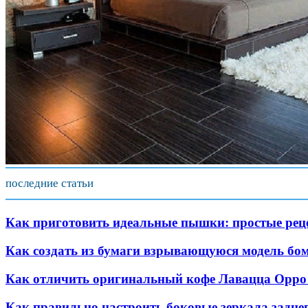
последние статьи
Как приготовить идеальные пышки: простые реце
Как создать из бумаги взрывающуюся модель бо
Как отличить оригинальный кофе Лавацца Орро 
Как правильно настроить боковые зеркала заднег