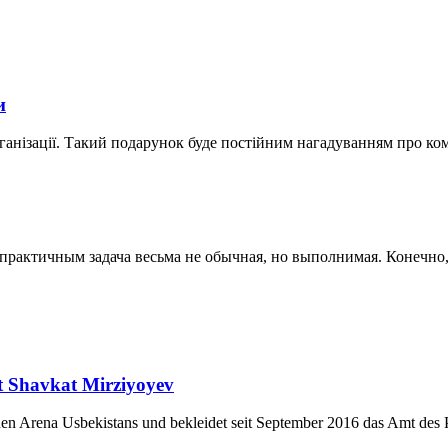
и
ганізації. Такий подарунок буде постійним нагадуванням про ко
актичным задача весьма не обычная, но выполнимая. Конечно, к
nt Shavkat Mirziyoyev
chen Arena Usbekistans und bekleidet seit September 2016 das Amt des P