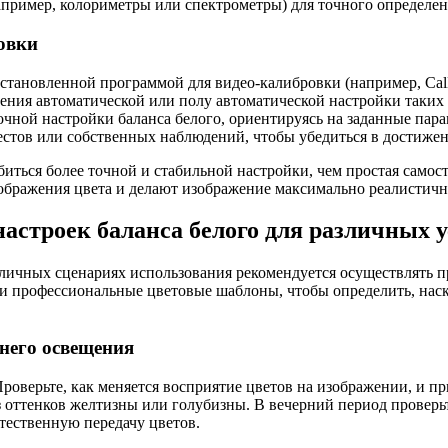
пример, колориметры или спектрометры) для точного определе
овки
установленной программой для видео-калибровки (например, Ca
ения автоматической или полу автоматической настройки таких 
чной настройки баланса белого, ориентируясь на заданные пара
естов или собственных наблюдений, чтобы убедиться в достижен
ться более точной и стабильной настройки, чем простая самост
тображения цвета и делают изображение максимально реалистич
астроек баланса белого для различных 
ичных сценариях использования рекомендуется осуществлять пр
и профессиональные цветовые шаблоны, чтобы определить, наск
рнего освещения
роверьте, как меняется восприятие цветов на изображении, и пр
з оттенков желтизны или голубизны. В вечерний период проверьт
тественную передачу цветов.