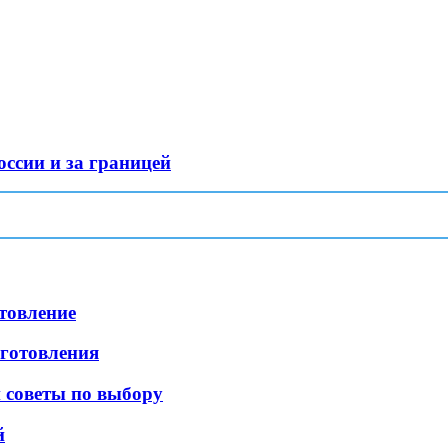
оссии и за границей
товление
иготовления
и советы по выбору
й