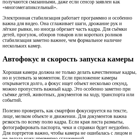
получаются смазанными, даже если сенсор заявлен как
«многомегапиксельный».
Электронная стабилизация работает программно и особенно
важна для видео. Она сглаживает шаги, дрожание рук и
лёгкие рывки, но иногда обрезает часть кадра. Для съёмки
детей, прогулок, обзоров товаров или коротких роликов
стабилизация заметно важнее, чем формальное наличие
нескольких камер.
Автофокус и скорость запуска камеры
Хорошая камера должна не только делать качественные кадры,
но и успевать за моментом. Если приложение камеры
открывается долго, а фокус ищет объект несколько секунд,
можно пропустить важный кадр. Это особенно заметно при
съёмке детей, животных, документов на ходу, транспорта или
событий.
Полезно проверить, как смартфон фокусируется на тексте,
лице, мелком объекте и движении. Для документов важна
резкость по всему полю кадра. Если края листа размыты,
фотографировать паспорта, чеки и справки будет неудобно.
Для портретов важно, чтобы камера не ошибалась с лицом и
не делала кожу чрезмерно сглаженной.