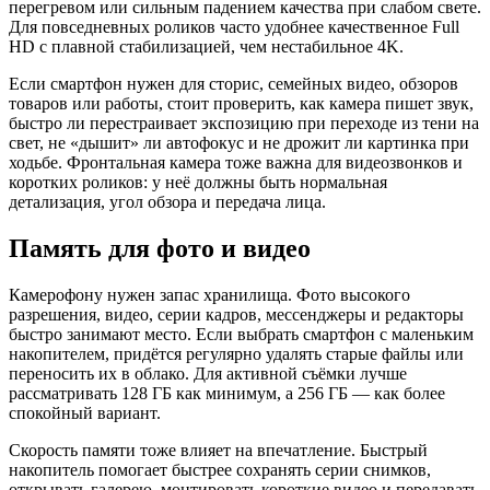
перегревом или сильным падением качества при слабом свете.
Для повседневных роликов часто удобнее качественное Full
HD с плавной стабилизацией, чем нестабильное 4K.
Если смартфон нужен для сторис, семейных видео, обзоров
товаров или работы, стоит проверить, как камера пишет звук,
быстро ли перестраивает экспозицию при переходе из тени на
свет, не «дышит» ли автофокус и не дрожит ли картинка при
ходьбе. Фронтальная камера тоже важна для видеозвонков и
коротких роликов: у неё должны быть нормальная
детализация, угол обзора и передача лица.
Память для фото и видео
Камерофону нужен запас хранилища. Фото высокого
разрешения, видео, серии кадров, мессенджеры и редакторы
быстро занимают место. Если выбрать смартфон с маленьким
накопителем, придётся регулярно удалять старые файлы или
переносить их в облако. Для активной съёмки лучше
рассматривать 128 ГБ как минимум, а 256 ГБ — как более
спокойный вариант.
Скорость памяти тоже влияет на впечатление. Быстрый
накопитель помогает быстрее сохранять серии снимков,
открывать галерею, монтировать короткие видео и передавать