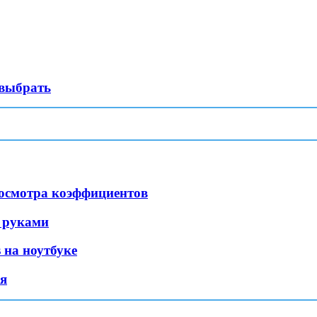
 выбрать
росмотра коэффициентов
 руками
 на ноутбуке
ая