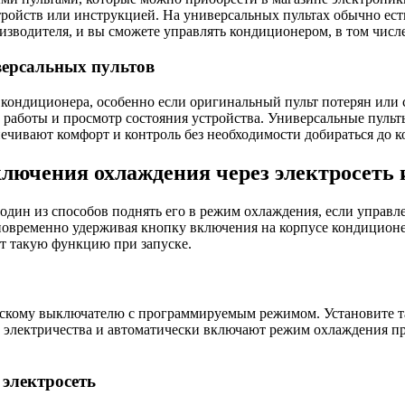
ойств или инструкцией. На универсальных пультах обычно есть 
зводителя, и вы сможете управлять кондиционером, в том числе
версальных пультов
 кондиционера, особенно если оригинальный пульт потерян или
работы и просмотр состояния устройства. Универсальные пульт
чивают комфорт и контроль без необходимости добираться до к
лючения охлаждения через электросеть 
один из способов поднять его в режим охлаждения, если управл
дновременно удерживая кнопку включения на корпусе кондиционе
т такую функцию при запуске.
кому выключателю с программируемым режимом. Установите тай
электричества и автоматически включают режим охлаждения при
 электросеть