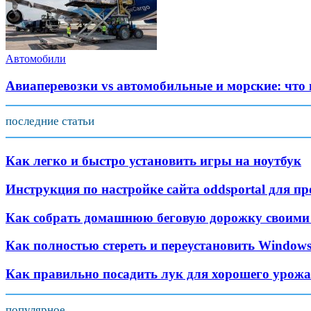
Автомобили
Авиаперевозки vs автомобильные и морские: что
последние статьи
Как легко и быстро установить игры на ноутбук
Инструкция по настройке сайта oddsportal для п
Как собрать домашнюю беговую дорожку своими
Как полностью стереть и переустановить Windows
Как правильно посадить лук для хорошего урож
популярное