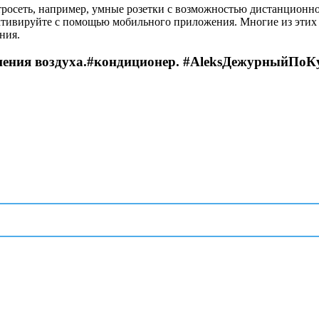
ктросеть, например, умные розетки с возможностью дистанцион
активируйте с помощью мобильного приложения. Многие из этих
ния.
шения воздуха.#кондиционер. #AleksДежурныйПоК