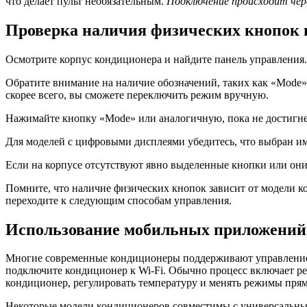
что делает пульт необязательным.
Подключение происходит чере
Проверка наличия физических кнопок 
Осмотрите корпус кондиционера и найдите панель управления
Обратите внимание на наличие обозначений, таких как «Mode»
скорее всего, вы сможете переключить режим вручную.
Нажимайте кнопку «Mode» или аналогичную, пока не достигнет
Для моделей с цифровыми дисплеями убедитесь, что выбран и
Если на корпусе отсутствуют явно выделенные кнопки или они 
Помните, что наличие физических кнопок зависит от модели ко
переходите к следующим способам управления.
Использование мобильных приложений 
Многие современные кондиционеры поддерживают управление ч
подключите кондиционер к Wi-Fi. Обычно процесс включает ре
кондиционер, регулировать температуру и менять режимы прямо
Некоторые модели кондиционеров совместимы с универсальным