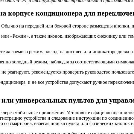
з сеть Wi-Fi, а инструкции по настройке обычно прилагаются к
на корпусе кондиционера для переключе
. Обычно на передней или боковой стороне размещены кнопки, 
 или «Режим», а также иконок, изображающих снежинку или тем
е желаемого режима холод: на дисплее или индикаторе должна 
менно холодный режим, наблюдая за соответствующими символа
не реагируют, рекомендуется проверить руководство пользовате
ндиционера, и не все устройства допускают ручное переключени
или универсальных пультов для управл
ерез мобильные приложения. Установите официальное приложен
гистрацию устройства и следование инструкции по соединению 
 со смартфона, избегая поиска пульта или физических кнопок н
и пультами, которые можно приобрести в магазине электроники