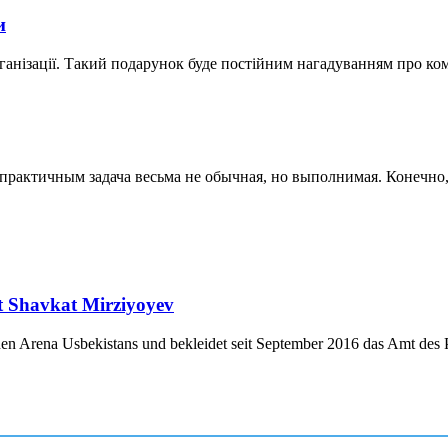
и
ганізації. Такий подарунок буде постійним нагадуванням про ко
актичным задача весьма не обычная, но выполнимая. Конечно, к
nt Shavkat Mirziyoyev
chen Arena Usbekistans und bekleidet seit September 2016 das Amt des P