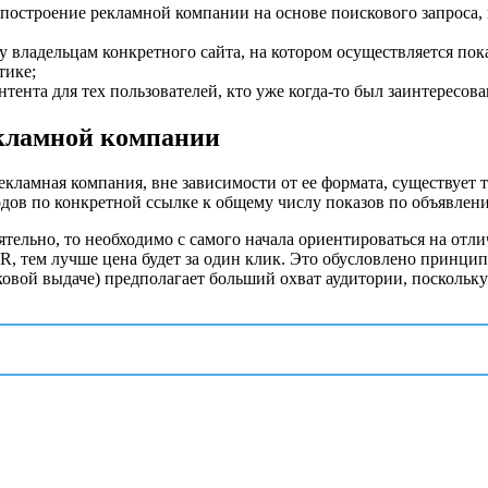
 построение рекламной компании на основе поискового запроса,
у владельцам конкретного сайта, на котором осуществляется пок
тике;
тента для тех пользователей, кто уже когда-то был заинтересов
кламной компании
екламная компания, вне зависимости от ее формата, существует
дов по конкретной ссылке к общему числу показов по объявлен
тельно, то необходимо с самого начала ориентироваться на отли
R, тем лучше цена будет за один клик. Это обусловлено принци
овой выдаче) предполагает больший охват аудитории, поскольку