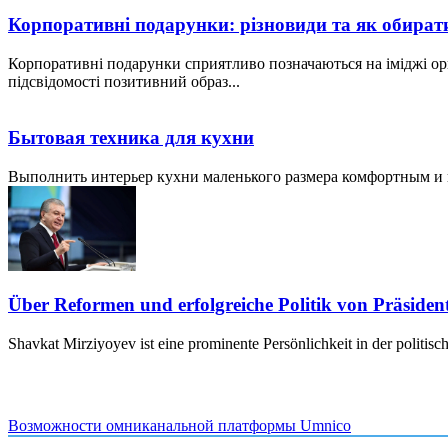
Корпоративні подарунки: різновиди та як обират
Корпоративні подарунки сприятливо позначаються на іміджі ор
підсвідомості позитивний образ...
Бытовая техника для кухни
Выполнить интерьер кухни маленького размера комфортным и пр
Über Reformen und erfolgreiche Politik von Präside
Shavkat Mirziyoyev ist eine prominente Persönlichkeit in der politis
Возможности омниканальной платформы Umnico