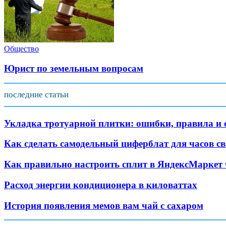
Общество
Юрист по земельным вопросам
последние статьи
Укладка тротуарной плитки: ошибки, правила и 
Как сделать самодельный циферблат для часов с
Как правильно настроить сплит в ЯндексМаркет
Расход энергии кондиционера в киловаттах
История появления мемов вам чай с сахаром