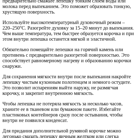
предварительно смажьте лепешку тонким слоем воды или
молока перед выпеканием. Это поможет образовать тонкую,
хрустящую поверхность.
Используйте высокотемпературный духовочный режим –
220–250°C. Разогрейте духовку за 15–20 минут до выпекания.
Чем выше температура, тем быстрее образуется корочка и при
этом внутри лепешка останется мягкой и эластичной.
Обязательно помещайте лепешки на горячий камень или
противень с предварительно разогретой поверхностью. Это
способствует равномерному нагреву и образованию корочки
снаружи.
Для сохранения мягкости внутри после выпекания накройте
лепешку чистым кухонным полотенцем и немного остудите.
Это позволит испарениям выйти наружу, не размягчая
корочку, и закрепит внутреннюю мягкость.
Чтобы лепешка не потеряла мягкость за несколько часов,
храните ее в тканевом или бумажном пакете. Избегайте
пластиковых контейнеров сразу после остывания, чтобы
внутри не появился конденсат.
Для придания дополнительной румяной корочке можно
легонько смазать лепешку яичным желтком или слегка