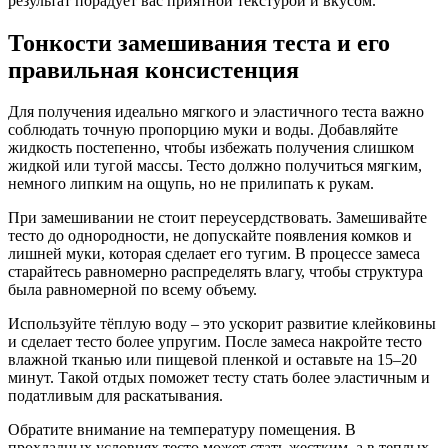
результат порадует вас приятной текстурой и вкусом.
Тонкости замешивания теста и его
правильная консистенция
Для получения идеально мягкого и эластичного теста важно
соблюдать точную пропорцию муки и воды. Добавляйте
жидкость постепенно, чтобы избежать получения слишком
жидкой или тугой массы. Тесто должно получиться мягким,
немного липким на ощупь, но не прилипать к рукам.
При замешивании не стоит переусердствовать. Замешивайте
тесто до однородности, не допускайте появления комков и
лишней муки, которая сделает его тугим. В процессе замеса
старайтесь равномерно распределять влагу, чтобы структура
была равномерной по всему объему.
Используйте тёплую воду – это ускорит развитие клейковины
и сделает тесто более упругим. После замеса накройте тесто
влажной тканью или пищевой пленкой и оставьте на 15–20
минут. Такой отдых поможет тесту стать более эластичным и
податливым для раскатывания.
Обратите внимание на температуру помещения. В
прохладных условиях тесто может стать жестким, а в теплых