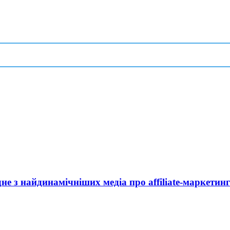
дне з найдинамічніших медіа про affiliate-маркетин