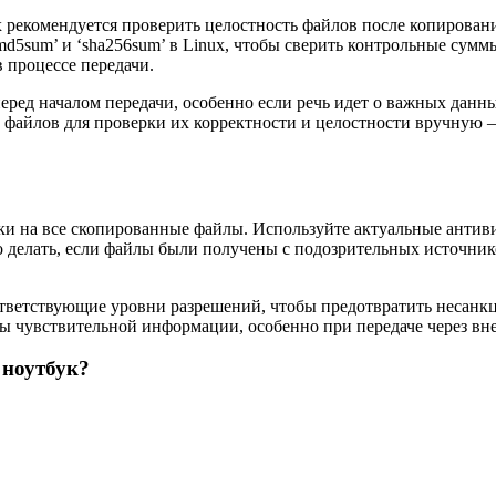
 рекомендуется проверить целостность файлов после копирован
 ‘md5sum’ и ‘sha256sum’ в Linux, чтобы сверить контрольные су
 процессе передачи.
ред началом передачи, особенно если речь идет о важных данных
файлов для проверки их корректности и целостности вручную –
рки на все скопированные файлы. Используйте актуальные анти
делать, если файлы были получены с подозрительных источнико
ответствующие уровни разрешений, чтобы предотвратить несанк
ы чувствительной информации, особенно при передаче через вн
 ноутбук?