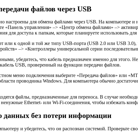
передачи файлов через USB
льно настроены для обмена файлами через USB. На компьютере и
те «Панель управления» –> «Центр обмена файлами» –> активи
ния для доступа к папкам, которые планируете использовать для 
т или к одной и той же типу USB-порта (USB 2.0 или USB 3.0),
ойств» –> «Контроллеры универсальной серии последовательных
ными, убедитесь, что кабель предназначен именно для этого. Не
кабель USB, проверенный на функции передачи файлов.
тном меню подключения выберите «Передача файлов» или «MTP» (
области проводника Windows. Для компьютера обычно достаточн
ходятся файлы, предназначенные для переноса. В случае необхо
ненужные Ethernet- или Wi-Fi-соединения, чтобы избежать конф
 данных без потери информации
мпьютеру и убедитесь, что он распознан системой. Проверьте сво