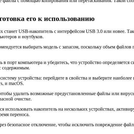
е файлы с помощью копирования или перетаскивания. Такой спос
готовка его к использованию
 станет USB-накопитель с интерфейсом USB 3.0 или новее. Так
ютеров и ноутбуков.
мендуется выбирать модель с запасом, поскольку объем файлов п
 в порт компьютера и убедитесь, что устройство определяется 
 с содержимым.
систему устройства: перейдите в свойства и выберите наиболе
s, и macOS.
 чтобы удалить возможные предустановленные файлы или вирус
асной очистке.
я использовать накопитель на нескольких устройствах, активи
емя переноса.
ерез безопасное отключение, чтобы исключить повреждение файл