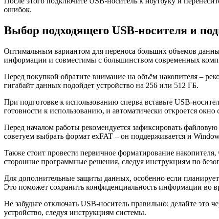
После этого подключите USB-носитель к ноутбуку и перенесит
ошибок.
Выбор подходящего USB-носителя и под
Оптимальным вариантом для переноса больших объемов данных
информации и совместимы с большинством современных компь
Перед покупкой обратите внимание на объём накопителя – реко
гигабайт данных подойдет устройство на 256 или 512 ГБ.
При подготовке к использованию сперва вставьте USB-носитель
готовности к использованию, и автоматически откроется окно
Перед началом работы рекомендуется зафиксировать файловую 
советуем выбрать формат exFAT – он поддерживается и Window
Также стоит провести первичное форматирование накопителя,
сторонние программные решения, следуя инструкциям по безоп
Для дополнительные защиты данных, особенно если планируетс
Это поможет сохранить конфиденциальность информации во вр
Не забудьте отключать USB-носитель правильно: делайте это ч
устройство, следуя инструкциям системы.