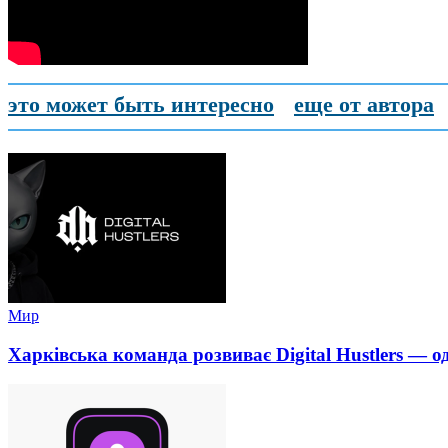
это может быть интересно
еще от автора
Мир
Харківська команда розвиває Digital Hustlers — о