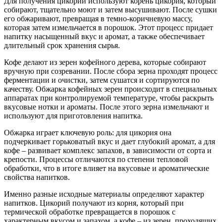
Для получения цикорий используют корень цикория, который
собирают, тщательно моют и затем высушивают. После сушки
его обжаривают, превращая в темно-коричневую массу,
которая затем измельчается в порошок. Этот процесс придает
напитку насыщенный вкус и аромат, а также обеспечивает
длительный срок хранения сырья.
Кофе делают из зерен кофейного дерева, которые собирают
вручную при созревании. После сбора зерна проходят процесс
ферментации и очистки, затем сушатся и сортируются по
качеству. Обжарка кофейных зерен происходит в специальных
аппаратах при контролируемой температуре, чтобы раскрыть
вкусовые нотки и ароматы. После этого зерна измельчают и
используют для приготовления напитка.
Обжарка играет ключевую роль: для цикория она
подчеркивает горьковатый вкус и дает глубокий аромат, а для
кофе – развивает комплекс запахов, в зависимости от сорта и
крепости. Процессы отличаются по степени тепловой
обработки, что в итоге влияет на вкусовые и ароматические
свойства напитков.
Именно разные исходные материалы определяют характер
напитков. Цикорий получают из корня, который при
термической обработке превращается в порошок с
характерным вкусом и запахом, а кофе – из зерен, проходящих