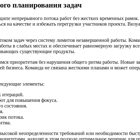
го планирования задач
ципе непрерывного потока работ без жестких временных рамок.
ся на качестве и избежать перегрузки участников проекта. Визу
током задач через систему лимитов незавершенной работы. Кома
боты в слабых местах и обеспечивает равномерную загрузку все
живающих существующие продукты.
имся приоритетам без нарушения общего ритма работы. Новые з
й бизнеса. Команда не связана жесткими планами и может опера
следующие элементы:
 итераций.
от для повышения фокуса.
о состояния.
я.
рик потока.
итма.
 высокой неопределенности требований или необходимости быст
ритетами, находят в этом подходе оптимальное решение для ор