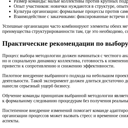
Размер команды: малые коллективы против крупных подр
Опыт участников: новички нуждаются в структуре, опыт
Культура организации: формальные процессы против сам
Взаимодействие с заказчиками: фиксированные встречи п
Успешные организации часто комбинируют элементы обеих мет
преимущества структурированности там, где это необходимо, с
Практические рекомендации по выбору
Процесс выбора методологии должен начинаться с честного ан
но и социальную динамику коллектива, готовность к изменен
привести к сопротивлению и снижению эффективности.
Пилотное внедрение выбранного подхода на небольшом проекте
деятельности. Такой эксперимент должен длиться достаточно д
нанесли серьезный ущерб бизнесу.
Обучение команды принципам выбранной методологии являетс
к формальному следованию процедурам без получения реальны
Постепенное внедрение изменений помогает команде адаптиров
организации процессов может вызвать стресс и временное сн
аспекты.