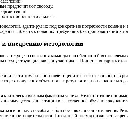
азделений.
ные предпочитают свободу.
оорганизации.
ротив постоянного диалога.
одологий, адаптируя их под конкретные потребности команд и 
охраняя гибкость в областях, требующих быстрой адаптации к и
 и внедрению методологии
ализа текущего состояния команды и особенностей выполняемых 
иям и существующие навыки участников. Попытка внедрить слож
 или части команды позволяет оценить его эффективность в реа
олго для получения объективных результатов, но не настолько д
я критически важным фактором успеха. Недостаточное пониман
х преимуществ. Инвестиции в качественное обучение окупаютс
аться к новым способам работы без шока и сопротивления. Рез
ижение производительности. Поэтапный подход позволяет закре