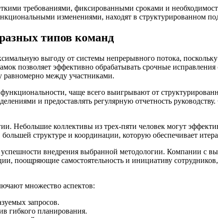
четкими требованиями, фиксированными сроками и необходимост
нкциональными изменениями, находят в структурированном по
 разных типов команд
имальную выгоду от системы непрерывного потока, поскольку 
рамок позволяет эффективно обрабатывать срочные исправления
ту равномерно между участниками.
функциональности, чаще всего выигрывают от структурированн
зделениями и предоставлять регулярную отчетность руководств
гии. Небольшие коллективы из трех-пяти человек могут эффект
 большей структуре и координации, которую обеспечивает итер
 успешности внедрения выбранной методологии. Компании с вы
ции, поощряющие самостоятельность и инициативу сотрудников,
ючают множество аспектов:
азуемых запросов.
ив гибкого планирования.