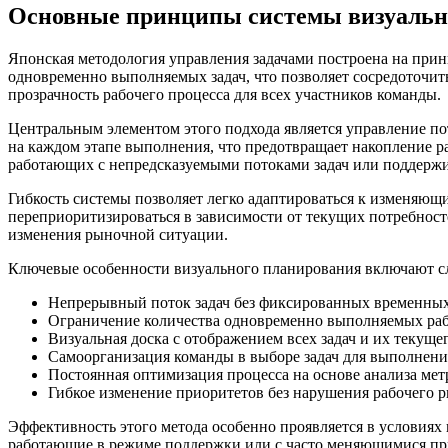
Основные принципы системы визуально
Японская методология управления задачами построена на прин
одновременно выполняемых задач, что позволяет сосредоточить
прозрачность рабочего процесса для всех участников команды.
Центральным элементом этого подхода является управление по
на каждом этапе выполнения, что предотвращает накопление ра
работающих с непредсказуемыми потоками задач или поддер
Гибкость системы позволяет легко адаптироваться к изменяющ
переприоритизироваться в зависимости от текущих потребносте
изменения рыночной ситуации.
Ключевые особенности визуального планирования включают 
Непрерывный поток задач без фиксированных временных
Ограничение количества одновременно выполняемых раб
Визуальная доска с отображением всех задач и их текущег
Самоорганизация команды в выборе задач для выполнени
Постоянная оптимизация процесса на основе анализа мет
Гибкое изменение приоритетов без нарушения рабочего р
Эффективность этого метода особенно проявляется в условиях
работающие в режиме поддержки или с часто меняющимися прио