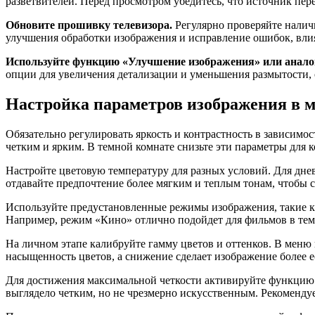
разветвителей. Перед просмотром убедитесь, что источник пер
Обновите прошивку телевизора.
Регулярно проверяйте наличи
улучшения обработки изображения и исправление ошибок, вли
Используйте функцию «Улучшение изображения» или анало
опции для увеличения детализации и уменьшения размытости, 
Настройка параметров изображения в м
Обязательно регулировать яркость и контрастность в зависимо
четким и ярким. В темной комнате снизьте эти параметры для 
Настройте цветовую температуру для разных условий. Для дн
отдавайте предпочтение более мягким и теплым тонам, чтобы с
Используйте предустановленные режимы изображения, такие к
Например, режим «Кино» отлично подойдет для фильмов в тем
На личном этапе калибруйте гамму цветов и оттенков. В мен
насыщенность цветов, а снижение сделает изображение более е
Для достижения максимальной четкости активируйте функцию «
выглядело четким, но не чрезмерно искусственным. Рекоменду