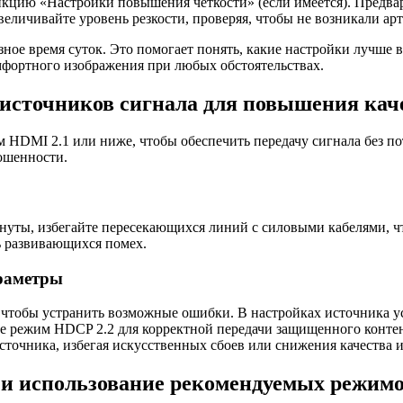
нкцию «Настройки повышения четкости» (если имеется). Предва
еличивайте уровень резкости, проверяя, чтобы не возникали ар
зное время суток. Это помогает понять, какие настройки лучше 
мфортного изображения при любых обстоятельствах.
 источников сигнала для повышения кач
HDMI 2.1 или ниже, чтобы обеспечить передачу сигнала без по
ошенности.
тянуты, избегайте пересекающихся линий с силовыми кабелями, ч
ь развивающихся помех.
раметры
 чтобы устранить возможные ошибки. В настройках источника у
е режим HDCP 2.2 для корректной передачи защищенного контент
сточника, избегая искусственных сбоев или снижения качества 
 и использование рекомендуемых режим