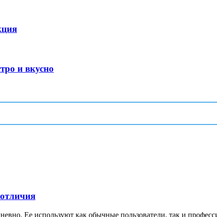
кция
тро и вкусно
 отличия
невно. Ее используют как обычные пользователи, так и професс