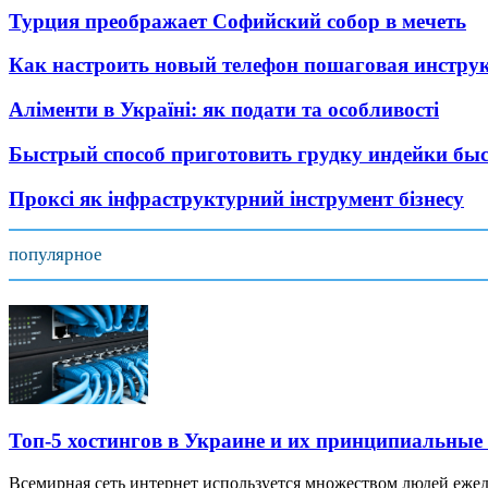
Турция преображает Софийский собор в мечеть
Как настроить новый телефон пошаговая инстру
Аліменти в Україні: як подати та особливості
Быстрый способ приготовить грудку индейки быс
Проксі як інфраструктурний інструмент бізнесу
популярное
Топ-5 хостингов в Украине и их принципиальные
Всемирная сеть интернет используется множеством людей ежед