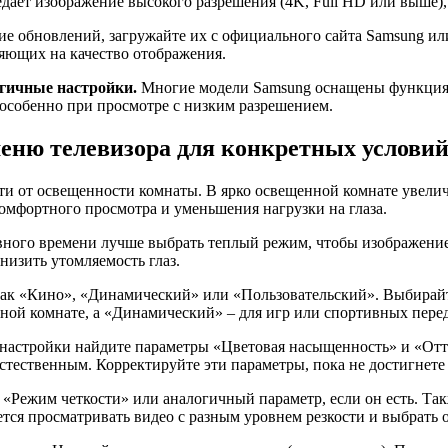
едает изображение высокого разрешения (4K, Full HD или выше),
е обновлений, загружайте их с официального сайта Samsung ил
яющих на качество отображения.
гичные настройки.
Многие модели Samsung оснащены функциям
особенно при просмотре с низким разрешением.
еню телевизора для конкретных услови
сти от освещенности комнаты. В ярко освещенной комнате увелич
комфортного просмотра и уменьшения нагрузки на глаза.
евного времени лучше выбрать теплый режим, чтобы изображени
низить утомляемость глаз.
ак «Кино», «Динамический» или «Пользовательский». Выбирайте
ной комнате, а «Динамический» – для игр или спортивных пере
ю настройки найдите параметры «Цветовая насыщенность» и «От
стественным. Корректируйте эти параметры, пока не достигнете 
Режим четкости» или аналогичный параметр, если он есть. Такж
ется просматривать видео с разным уровнем резкости и выбрать