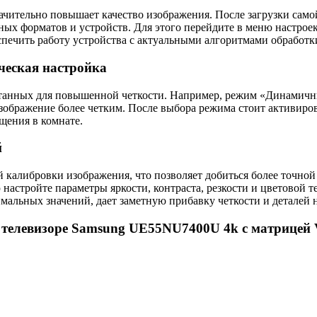
ачительно повышает качество изображения. После загрузки сам
ых форматов и устройств. Для этого перейдите в меню настрое
спечить работу устройства с актуальными алгоритмами обработк
ческая настройка
отанных для повышенной четкости. Например, режим «Динамичн
т изображение более четким. После выбора режима стоит активир
щения в комнате.
й
калибровки изображения, что позволяет добиться более точной 
астройте параметры яркости, контраста, резкости и цветовой 
мальных значений, дает заметную прибавку четкости и деталей н
а телевизоре Samsung UE55NU7400U 4k с матрицей