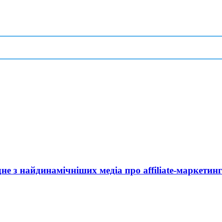
дне з найдинамічніших медіа про affiliate-маркетин