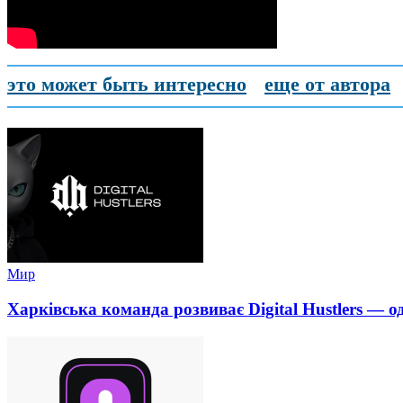
это может быть интересно
еще от автора
Мир
Харківська команда розвиває Digital Hustlers — о