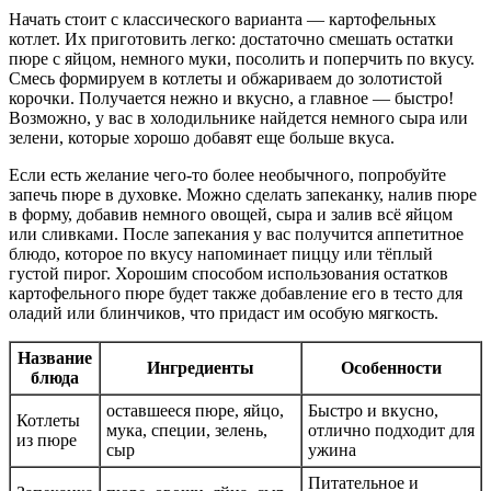
Начать стоит с классического варианта — картофельных
котлет. Их приготовить легко: достаточно смешать остатки
пюре с яйцом, немного муки, посолить и поперчить по вкусу.
Смесь формируем в котлеты и обжариваем до золотистой
корочки. Получается нежно и вкусно, а главное — быстро!
Возможно, у вас в холодильнике найдется немного сыра или
зелени, которые хорошо добавят еще больше вкуса.
Если есть желание чего-то более необычного, попробуйте
запечь пюре в духовке. Можно сделать запеканку, налив пюре
в форму, добавив немного овощей, сыра и залив всё яйцом
или сливками. После запекания у вас получится аппетитное
блюдо, которое по вкусу напоминает пиццу или тёплый
густой пирог. Хорошим способом использования остатков
картофельного пюре будет также добавление его в тесто для
оладий или блинчиков, что придаст им особую мягкость.
Название
Ингредиенты
Особенности
блюда
оставшееся пюре, яйцо,
Быстро и вкусно,
Котлеты
мука, специи, зелень,
отлично подходит для
из пюре
сыр
ужина
Питательное и