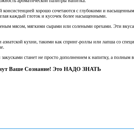
ложность ароматической палитры напитка.
й консистенцией хорошо сочетаются с глубокими и насыщенными 
делая каждый глоток и кусочек более насыщенными.
пченым мясом, мягкими сырами или солеными орехами. Эти вкусам
 азиатской кухни, такими как спринг-роллы или лапша со спец
е.
и закусками станет не просто дополнением к напитку, а полным в
рнут Ваше Сознание! Это НАДО ЗНАТЬ