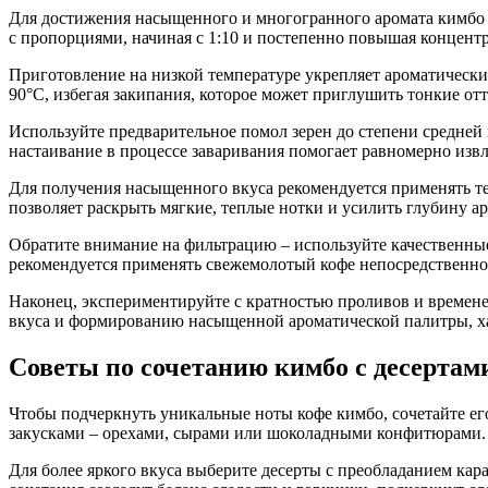
Для достижения насыщенного и многогранного аромата кимбо 
с пропорциями, начиная с 1:10 и постепенно повышая концент
Приготовление на низкой температуре укрепляет ароматические
90°C, избегая закипания, которое может приглушить тонкие от
Используйте предварительное помол зерен до степени средней
настаивание в процессе заваривания помогает равномерно изв
Для получения насыщенного вкуса рекомендуется применять тех
позволяет раскрыть мягкие, теплые нотки и усилить глубину ар
Обратите внимание на фильтрацию – используйте качественные
рекомендуется применять свежемолотый кофе непосредственно
Наконец, экспериментируйте с кратностью проливов и времен
вкуса и формированию насыщенной ароматической палитры, х
Советы по сочетанию кимбо с десертами
Чтобы подчеркнуть уникальные ноты кофе кимбо, сочетайте ег
закусками – орехами, сырами или шоколадными конфитюрами. К
Для более яркого вкуса выберите десерты с преобладанием ка