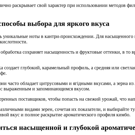
ично раскрывает свой характер при использовании методов филь
способы выбора для яркого вкуса
ь уникальные ноты в кантри-происхождении. Для насыщенного и
 кислотности.
 обработка сохраняет насыщенность и фруктовые оттенки, в то в
ка создает глубокий, карамельный профиль, а средняя или свет
фе.
фии часто обладает цитрусовыми и ягідными вкусами, а зерна 
к с выраженным и запоминающимся вкусом.
еренных поставщиков, чтобы попасть на свежий урожай, что нап
различными видами зерен, сочетая их показатели, и выбирайте 
ивой вкус и полное раскрытие ароматического профиля кимбо.
биться насыщенной и глубокой ароматич