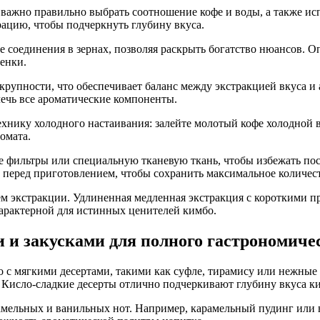
важно правильно выбрать соотношение кофе и воды, а также ис
рацию, чтобы подчеркнуть глубину вкуса.
 соединения в зернах, позволяя раскрыть богатство нюансов. О
тенки.
 крупности, что обеспечивает баланс между экстракцией вкуса 
лечь все ароматические компоненты.
нику холодного настаивания: залейте молотый кофе холодной во
омата.
 фильтры или специальную тканевую ткань, чтобы избежать пос
 перед приготовлением, чтобы сохранить максимальное количес
ем экстракции. Удлиненная медленная экстракция с короткими
арактерной для истинных ценителей кимбо.
 и закусками для полного гастрономиче
о с мягкими десертами, такими как суфле, тирамису или нежны
исло-сладкие десерты отлично подчеркивают глубину вкуса ким
рамельных и ванильных нот. Например, карамельный пудинг или