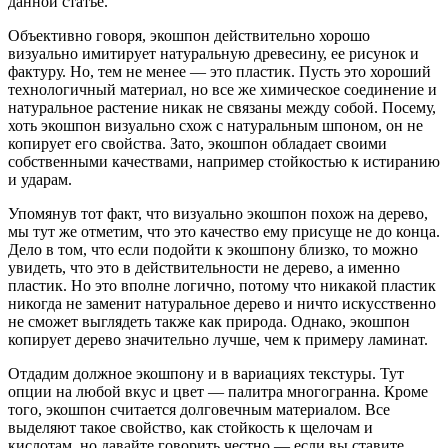
данной статье.
Объективно говоря, экошпон действительно хорошо
визуально имитирует натуральную древесину, ее рисунок и
фактуру. Но, тем не менее — это пластик. Пусть это хороший
технологичный материал, но все же химическое соединение и
натуральное растение никак не связаны между собой. Посему,
хоть экошпон визуально схож с натуральным шпоном, он не
копирует его свойства. Зато, экошпон обладает своими
собственными качествами, например стойкостью к истиранию
и ударам.
Упомянув тот факт, что визуально экошпон похож на дерево,
мы тут же отметим, что это качество ему присуще не до конца.
Дело в том, что если подойти к экошпону близко, то можно
увидеть, что это в действительности не дерево, а именно
пластик. Но это вполне логично, потому что никакой пластик
никогда не заменит натуральное дерево и ничто искусственно
не сможет выглядеть также как природа. Однако, экошпон
копирует дерево значительно лучше, чем к примеру ламинат.
Отдадим должное экошпону и в вариациях текстуры. Тут
опции на любой вкус и цвет — палитра многогранна. Кроме
того, экошпон считается долговечным материалом. Все
выделяют такое свойство, как стойкость к щелочам и
кислотам, но давайте говорить честно — если вы ставите