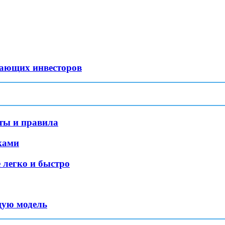
нающих инвесторов
нты и правила
ками
 легко и быстро
щую модель