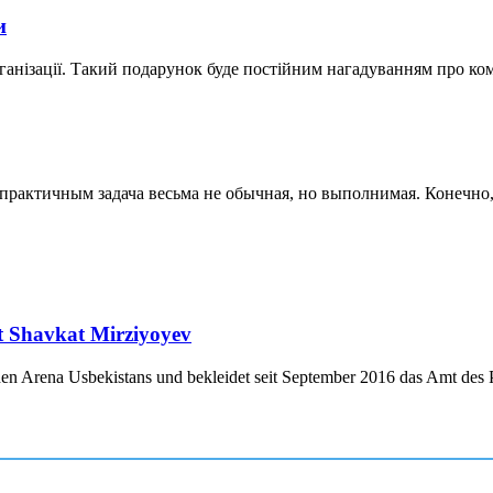
и
ганізації. Такий подарунок буде постійним нагадуванням про ко
актичным задача весьма не обычная, но выполнимая. Конечно, к
nt Shavkat Mirziyoyev
chen Arena Usbekistans und bekleidet seit September 2016 das Amt des P