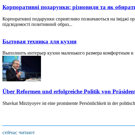
Корпоративні подарунки: різновиди та як обират
Корпоративні подарунки сприятливо позначаються на іміджі ор
підсвідомості позитивний образ...
Бытовая техника для кухни
Выполнить интерьер кухни маленького размера комфортным и пр
Über Reformen und erfolgreiche Politik von Präside
Shavkat Mirziyoyev ist eine prominente Persönlichkeit in der politis
сейчас читают