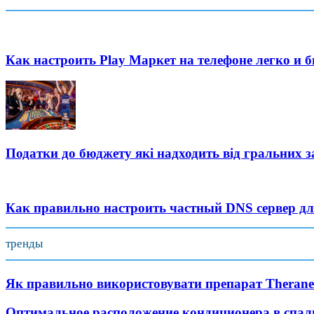
Как настроить Play Маркет на телефоне легко и 
Податки до бюджету які надходить від гральних з
Как правильно настроить частный DNS сервер дл
тренды
Як правильно використовувати препарат Theran
Оптимальное расположение кондиционера в спал