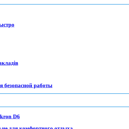
быстро
акладів
я безопасной работы
ekron D6
ьне для комфортного отдыха