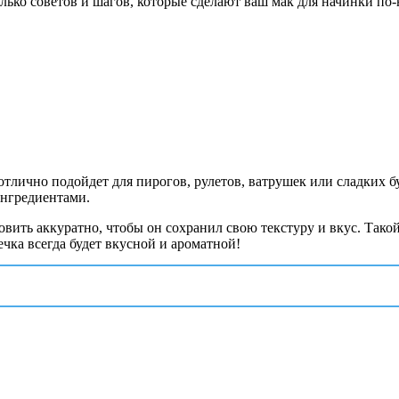
олько советов и шагов, которые сделают ваш мак для начинки по
отлично подойдет для пирогов, рулетов, ватрушек или сладких б
ингредиентами.
овить аккуратно, чтобы он сохранил свою текстуру и вкус. Так
чка всегда будет вкусной и ароматной!