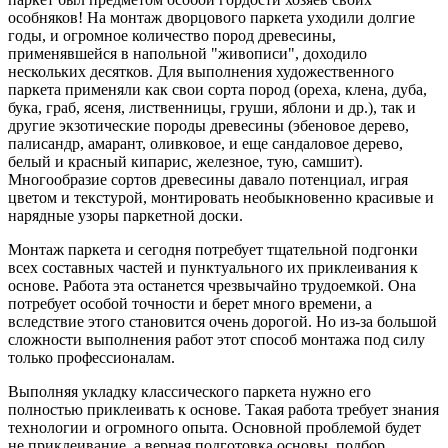
особняков! На монтаж дворцового паркета уходили долгие
годы, и огромное количество пород древесины,
применявшейся в напольной "живописи", доходило
нескольких десятков. Для выполнения художественного
паркета применяли как свои сорта пород (ореха, клена, дуба,
бука, граб, ясеня, лиственницы, груши, яблони и др.), так и
другие экзотические породы древесины (эбеновое дерево,
палисандр, амарант, оливковое, и еще сандаловое дерево,
белый и красный кипарис, железное, тую, самшит).
Многообразие сортов древесины давало потенциал, играя
цветом и текстурой, монтировать необыкновенно красивые и
нарядные узоры паркетной доски.
Монтаж паркета и сегодня потребует тщательной подгонки
всех составных частей и пунктуального их приклеивания к
основе. Работа эта останется чрезвычайно трудоемкой. Она
потребует особой точности и берет много времени, а
вследствие этого становится очень дорогой. Но из-за большой
сложности выполнения работ этот способ монтажа под силу
только профессионалам.
Выполняя укладку классического паркета нужно его
полностью приклеивать к основе. Такая работа требует знания
технологии и огромного опыта. Основной проблемой будет
не приклеивание, а верная подготовка основы, подбор