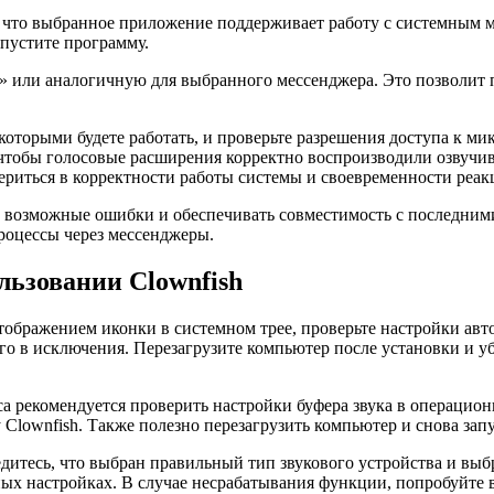
ь, что выбранное приложение поддерживает работу с системным
апустите программу.
а» или аналогичную для выбранного мессенджера. Это позволит
которыми будете работать, и проверьте разрешения доступа к ми
 чтобы голосовые расширения корректно воспроизводили озвучи
ериться в корректности работы системы и своевременности реа
 возможные ошибки и обеспечивать совместимость с последними
роцессы через мессенджеры.
ьзовании Clownfish
тображением иконки в системном трее, проверьте настройки авт
го в исключения. Перезагрузите компьютер после установки и уб
са рекомендуется проверить настройки буфера звука в операцио
Clownfish. Также полезно перезагрузить компьютер и снова зап
дитесь, что выбран правильный тип звукового устройства и выб
ых настройках. В случае несрабатывания функции, попробуйте