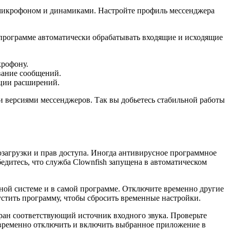
 микрофоном и динамиками. Настройте профиль мессенджера
 программе автоматически обрабатывать входящие и исходящие
крофону.
вание сообщений.
кции расширений.
 версиями мессенджеров. Так вы добьетесь стабильной работы
озагрузки и прав доступа. Иногда антивирусное программное
едитесь, что служба Clownfish запущена в автоматическом
нной системе и в самой программе. Отключите временно другие
устить программу, чтобы сбросить временные настройки.
ран соответствующий источник входного звука. Проверьте
 временно отключить и включить выбранное приложение в