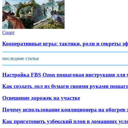
Спорт
Кооперативные игры: тактики, роли и секреты э
последние статьи
Настройка FBS Ozon пошаговая инструкция для 
Как создать лол из бумаги своими руками пошаг
Освещение дорожек на участке
Почему использование кондиционера на обогрев 
Как приготовить узбекский плов в домашних усл