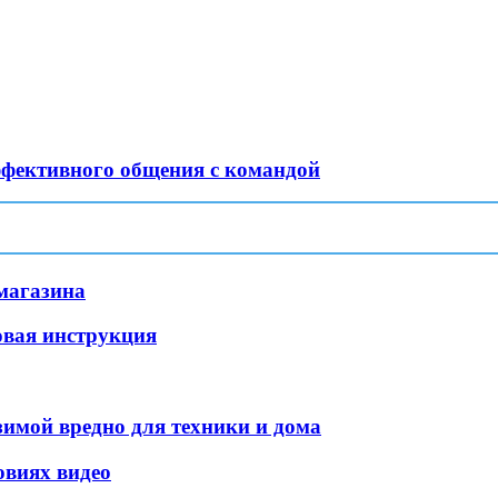
ффективного общения с командой
магазина
овая инструкция
зимой вредно для техники и дома
овиях видео