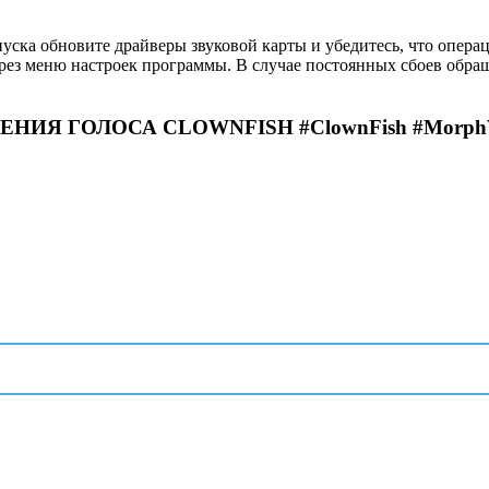
ска обновите драйверы звуковой карты и убедитесь, что опера
через меню настроек программы. В случае постоянных сбоев обр
ИЯ ГОЛОСА CLOWNFISH #ClownFish #MorphV