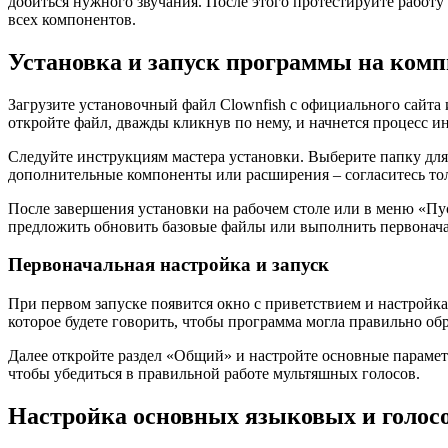
добиться нужного звучания. После этого протестируйте работу
всех компонентов.
Установка и запуск программы на ком
Загрузите установочный файл Clownfish с официального сайта
откройте файл, дважды кликнув по нему, и начнется процесс и
Следуйте инструкциям мастера установки. Выберите папку для
дополнительные компоненты или расширения – согласитесь толь
После завершения установки на рабочем столе или в меню «Пу
предложить обновить базовые файлы или выполнить первоначал
Первоначальная настройка и запуск
При первом запуске появится окно с приветствием и настройк
которое будете говорить, чтобы программа могла правильно обр
Далее откройте раздел «Общий» и настройте основные парамет
чтобы убедиться в правильной работе мультяшных голосов.
Настройка основных языковых и голос