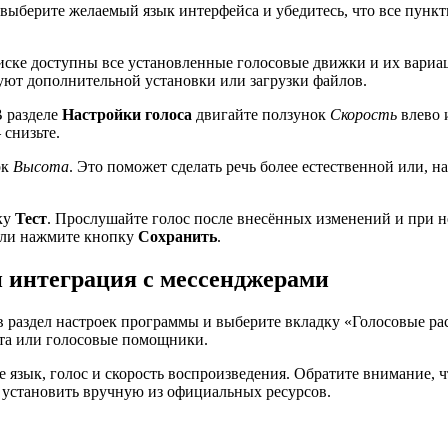
ь выберите желаемый язык интерфейса и убедитесь, что все пунк
писке доступны все установленные голосовые движки и их вари
буют дополнительной установки или загрузки файлов.
В разделе
Настройки голоса
двигайте ползунок
Скорость
влево 
 снизьте.
ок
Высота
. Это поможет сделать речь более естественной или, 
ку
Тест
. Прослушайте голос после внесённых изменений и при 
или нажмите кнопку
Сохранить
.
 интеграция с мессенджерами
в раздел настроек программы и выберите вкладку «Голосовые р
ста или голосовые помощники.
 язык, голос и скорость воспроизведения. Обратите внимание, 
 установить вручную из официальных ресурсов.