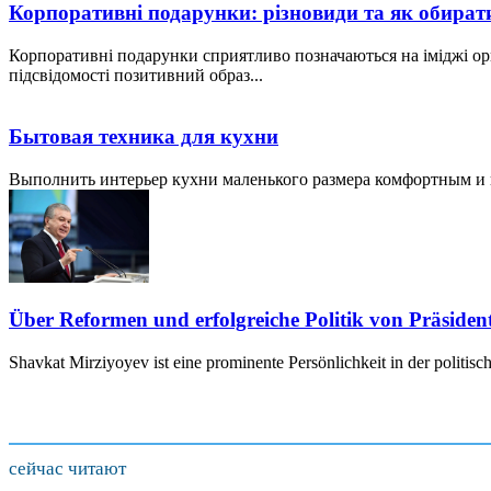
Корпоративні подарунки: різновиди та як обират
Корпоративні подарунки сприятливо позначаються на іміджі ор
підсвідомості позитивний образ...
Бытовая техника для кухни
Выполнить интерьер кухни маленького размера комфортным и пр
Über Reformen und erfolgreiche Politik von Präside
Shavkat Mirziyoyev ist eine prominente Persönlichkeit in der politis
сейчас читают