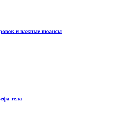
ировок и важные нюансы
ефа тела