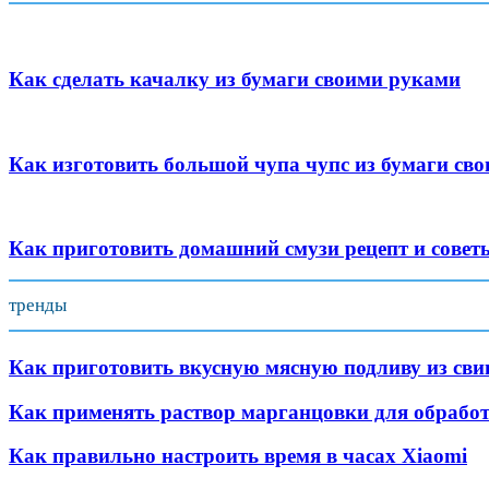
Как сделать качалку из бумаги своими руками
Как изготовить большой чупа чупс из бумаги св
Как приготовить домашний смузи рецепт и совет
тренды
Как приготовить вкусную мясную подливу из св
Как применять раствор марганцовки для обработ
Как правильно настроить время в часах Xiaomi