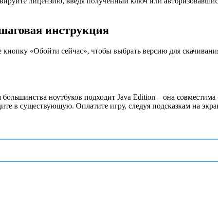
вируйте лицензию, введя полученный ключ или авторизовавшись
ошаговая инструкция
те кнопку «Обойти сейчас», чтобы выбрать версию для скачивания
я большинства ноутбуков подходит Java Edition – она совместим
ите в существующую. Оплатите игру, следуя подсказкам на экра