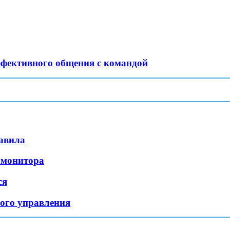
ффективного общения с командой
равила
 монитора
ся
ного управления