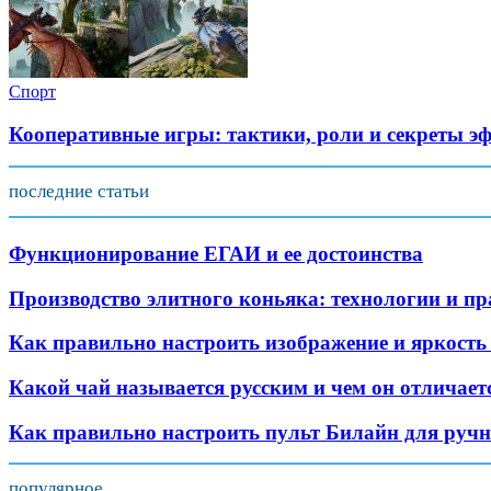
Спорт
Кооперативные игры: тактики, роли и секреты э
последние статьи
Функционирование ЕГАИ и ее достоинства
Производство элитного коньяка: технологии и п
Как правильно настроить изображение и яркость
Какой чай называется русским и чем он отличает
Как правильно настроить пульт Билайн для руч
популярное