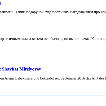
и
ганізації. Такий подарунок буде постійним нагадуванням про ко
актичным задача весьма не обычная, но выполнимая. Конечно, к
nt Shavkat Mirziyoyev
chen Arena Usbekistans und bekleidet seit September 2016 das Amt des P