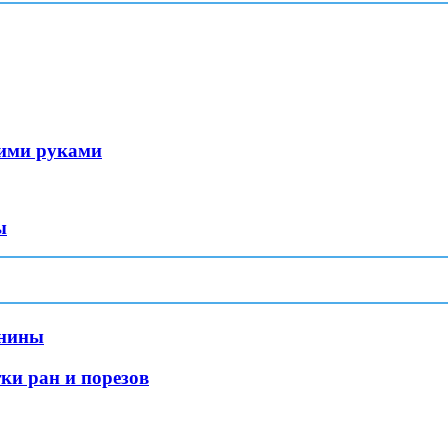
оими руками
ы
инины
ки ран и порезов