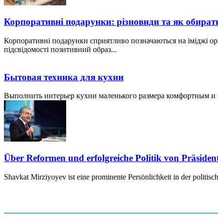
Корпоративні подарунки: різновиди та як обират
Корпоративні подарунки сприятливо позначаються на іміджі ор
підсвідомості позитивний образ...
Бытовая техника для кухни
Выполнить интерьер кухни маленького размера комфортным и пр
Über Reformen und erfolgreiche Politik von Präside
Shavkat Mirziyoyev ist eine prominente Persönlichkeit in der politis