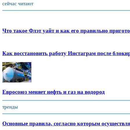
сейчас читают
Что такое Флэт уайт и как его правильно пригот
Как восстановить работу Инстаграм после блоки
Евросоюз меняет нефть и газ на водород
тренды
Основные правила, согласно которым осуществля