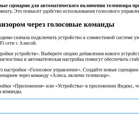
ные сценарии для автоматического включения телевизора пр
мнату. Это повысит удобство использования голосового управле
визором через голосовые команды
одимо сначала подключить устройство к совместимой системе ум
Fi сети с Алисой.
тройки устройств». Выберите опцию добавления нового устройст
иагностика и автоматическая настройка помогут обеспечить ста
рез настройки «Голосовое управление». Создайте новые сценари
енариев через команду «Алиса, включи телевизор».
ойки «Приложения» или «Устройства» в приложении Яндекс, что
а команды.