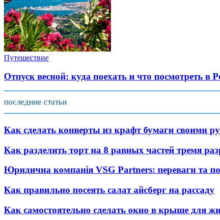
Путешествие
Отпуск весной: куда поехать и что посмотреть в Р
последние статьи
Как сделать конверты из крафт бумаги своими р
Как разделить торт на 8 равных частей тремя ра
Юридична компанія VSG Partners: переваги та п
Как правильно посеять салат айсберг на рассаду
Как самостоятельно сделать окно в крыше для 