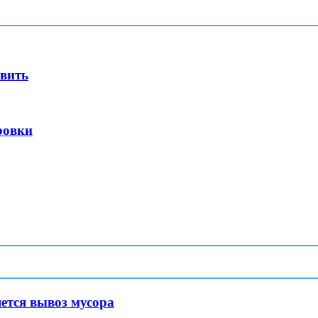
овить
ровки
ется вывоз мусора