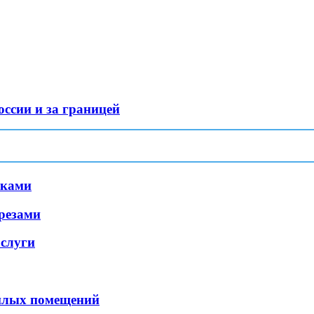
оссии и за границей
уками
зрезами
ослуги
жилых помещений