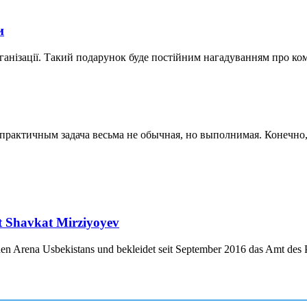
и
ганізації. Такий подарунок буде постійним нагадуванням про ко
актичным задача весьма не обычная, но выполнимая. Конечно, к
nt Shavkat Mirziyoyev
chen Arena Usbekistans und bekleidet seit September 2016 das Amt des P