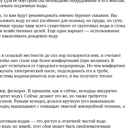
му (для ее обустройства необходимо оборудование и его монтаж,
льзовать подземные воды.
, то вам будут рекомендовать именно бурение скважин. Вы
зовать воду из них (особенно для полива), но пруды, по сути,
ачные пруды чаще всего существуют от грунтовых воды и стока
для хозяйственных целей. Еще один вариант — использование
е накапливать дождевую воду.
 сельской местности до сих пор пользуются ими, и считают
чтобы они стали еще более комфортными (при желании). К
удет отличаться от городского водопровода. Но чем комфортнее
упать электрический насос, подсоединить его к трубе,
истемы водонагреватель или котел, и вы получите теплое
ер, фильтрах. В прошлом, как и сейчас, колодцы аккуратно
тит воду). Сейчас делают это же, но также требуется
ксинов. Раньше колодец делался вручную (его выкапывали
олодец выкапывают с помощью тяжелой землеройной техники, а
унтовым водам — это доступ к отличной чистой воде.
ю воду, но зимой, этот сбор может быть проблематичным