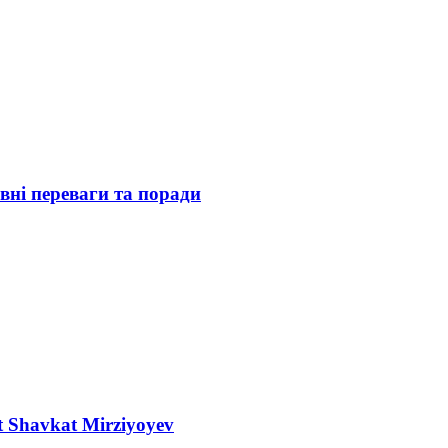
вні переваги та поради
nt Shavkat Mirziyoyev