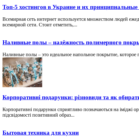
Топ-5 хостингов в Украине и их принципиальные
Всемирная сеть интернет используется множеством людей ежед
всемирной сети. Стоит отметить,...
Наливные полы – надёжность полимерного покр
Наливные полы – это идеальное напольное покрытие, которое по
Корпоративні подарунки: різновиди та як обират
Корпоративні подарунки сприятливо позначаються на іміджі ор
підсвідомості позитивний образ...
Бытовая техника для кухни