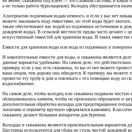
не менее, скважина под ключ — это сложная система, и какой б
а не только работа бурильщиков). Колодец обустраивается инач
Альтернатив подземным водам немного, и если у вас нет ника
можете заказывать воду емкостями, но этой воды будет хватать
также обеспечивают вас водой из подземных источников и дожд
дождевой воды). В сельской местности пруды часто делают с 
искусственный емкостей для хранения воды. В таких емкостях
Емкости для хранения воды или вода из подземных и поверхно
И накопительные емкости для воды, и скважины являются долг
данные варианты удобными. На самом деле, это действительно
примеру, если у вас есть скважина, то вы от нее можете прове
ваша опция, тем дороже она обходится. К примеру, вы можете 
провести эту трубу в дом и извлекать с его помощью воду из с
водоснабжение.
На самом деле, чтобы колодец или скважина подавали чистую в
облицовывались камнем, чтобы не произошло обрушение и загряз
дополнительная обработка колодца для предотвращения попада
лопатами и периметр вручную оформлялся камнями). Классиче
скважину делают большим аппаратом для бурения.
Колодцы и скважины являются привлекательным вариантом для 
Цистерны используются для сбора не столь чистой дождевой во