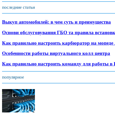
последние статьи
Выкуп автомобилей: в чем суть и преимущества
Основи обслуговування ГБО та правила встанов
Как правильно настроить карбюратор на мопеде 
Особенности работы виртуального колл центра
Как правильно настроить команду для работы в
популярное