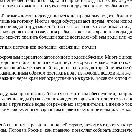
ы неглубокой она ни была, за нее придется отдать не малую сум
е, нежели скважина, но суть и того и другого в том, чтобы испо
кой возможности подсоединиться к центральному водоснабжению
 лишь на готовку. Иногда люди обустраивают пруды, чтобы исполь
евой водой (пруд может "питаться" от разных источников, но д
целью орошения и разведения рыбы, а также для хранения воды 
 вы можете хранить большой запас доставляемой вам воды или ж
стных источников (колодцы, скважины, пруды)
осрочным вариантом автономного водоснабжения. Многие люди в
 хорошие и благоприятные опции, с которыми можно работать, 
сти хороший качественный водопровод в дом, который ничем не б
традиционным образом доставать воду из колодца ведром или же к
кважины через кран непосредственно на кухне. Добавьте к этой с
оду, вам придется позаботится о некотором обеспечении, наприм
нение воды (даже если в колодец упадет животное, то это испор
ния в грунтовые воды современных загрязнителей, а именно то
ским современным вариантом является бетонное кольцо. Сам к
большинства регионов в нашей стране, потому что доступ к гр
ды. Погода в России, как правило, позволяет собирать дождеву