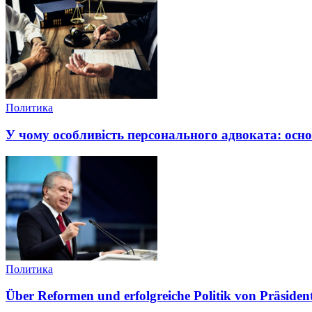
Политика
У чому особливість персонального адвоката: осно
Политика
Über Reformen und erfolgreiche Politik von Präside