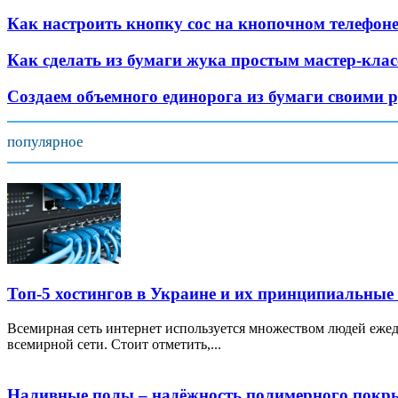
Как настроить кнопку сос на кнопочном телефоне
Как сделать из бумаги жука простым мастер-кла
Создаем объемного единорога из бумаги своими 
популярное
Топ-5 хостингов в Украине и их принципиальные
Всемирная сеть интернет используется множеством людей ежед
всемирной сети. Стоит отметить,...
Наливные полы – надёжность полимерного покр