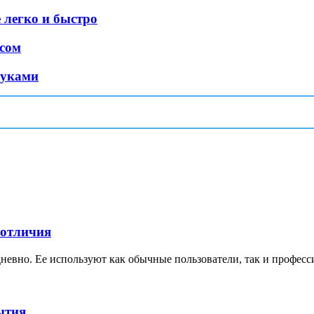
 легко и быстро
ссом
руками
 отличия
невно. Ее используют как обычные пользователи, так и професс
ытия