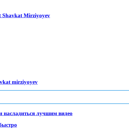
nt Shavkat Mirziyoyev
havkat mirziyoyev
 и насладиться лучшим видео
 быстро