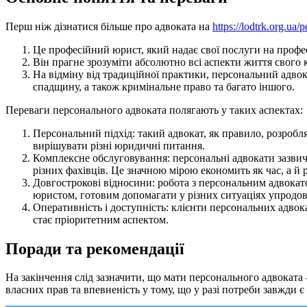
Перш ніж дізнатися більше про адвоката на
https://lodtrk.org.ua
Це професійний юрист, який надає свої послуги на профес
Він прагне зрозуміти абсолютно всі аспекти життя свого 
На відміну від традиційної практики, персональний адвок
спадщину, а також кримінальне право та багато іншого.
Переваги персонального адвоката полягають у таких аспектах:
Персональний підхід: такий адвокат, як правило, розробл
вирішувати різні юридичні питання.
Комплексне обслуговування: персональні адвокати зазвич
різних фахівців. Це значною мірою економить як час, а й 
Довгострокові відносини: робота з персональним адвокат
юристом, готовим допомагати у різних ситуаціях упродов
Оперативність і доступність: клієнти персональних адвок
стає пріоритетним аспектом.
Поради та рекомендації
На закінчення слід зазначити, що мати персонального адвоката
власних прав та впевненість у тому, що у разі потреби завжди