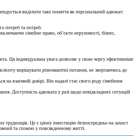
мендується виділити таке поняття як персональний адвокат:
го потреб та потреб.
включаючи сімейне право, об’єкти нерухомості, бізнес,
єнта. Ця індивідуальна увага дозволяє у свою чергу ефективніше
лієнту вирішувати різноманітні питання, не звертаючись до
 на взаємній довірі. Він надалі стає свого роду сімейним
ання. Доступність адвоката у разі щодо невідкладних ситуацій
их труднощів. Це є цінну інвестицію безпосередньо на захист
рмонії та спокою у повсякденному житті.