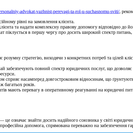
/personalniy-advokat-vazhnist-perevagi-ta-rol-u-suchasnomu-sviti/
, реко
ійному рівні на замовлення клієнта.
клієнта та надати комплексну правову допомогу відповідно до йо
ат піклується в першу чергу про досить широкий спектр питань, 
яє розумну стратегію, виходячи з конкретних потреб та цілей клі
ай забезпечують повний спектр юридичних послуг, що дозволяє к
ресурси.
ом сприяє насамперед довгостроковим відносинам, що ґрунтуються
ж багатьох років.
атів мають перевагу в оперативному реагуванні на юридичні пит
 — це означає знайти досить надійного союзника у світі юридичн
 є професійна допомога, спрямована переважно на забезпечення га