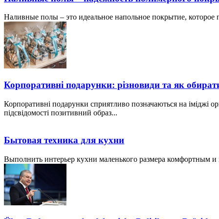
Наливные полы – это идеальное напольное покрытие, которое по
Корпоративні подарунки: різновиди та як обират
Корпоративні подарунки сприятливо позначаються на іміджі ор
підсвідомості позитивний образ...
Бытовая техника для кухни
Выполнить интерьер кухни маленького размера комфортным и пр