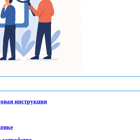
говая инструкция
ховке
 устройстве