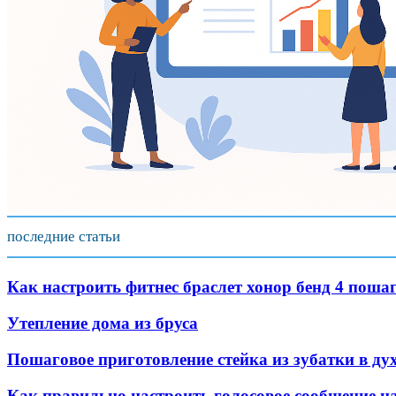
последние статьи
Как настроить фитнес браслет хонор бенд 4 поша
Утепление дома из бруса
Пошаговое приготовление стейка из зубатки в ду
Как правильно настроить голосовое сообщение на