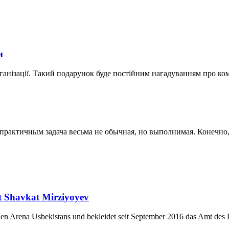
и
ганізації. Такий подарунок буде постійним нагадуванням про ко
актичным задача весьма не обычная, но выполнимая. Конечно, к
nt Shavkat Mirziyoyev
chen Arena Usbekistans und bekleidet seit September 2016 das Amt des P