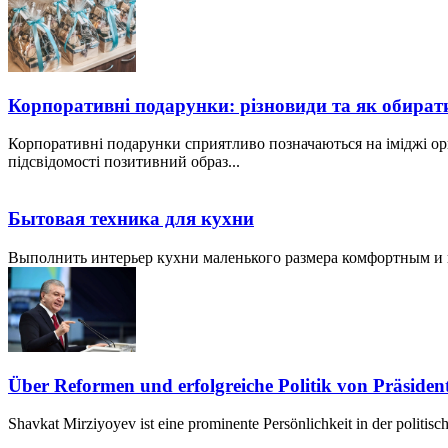
Корпоративні подарунки: різновиди та як обират
Корпоративні подарунки сприятливо позначаються на іміджі ор
підсвідомості позитивний образ...
Бытовая техника для кухни
Выполнить интерьер кухни маленького размера комфортным и пр
Über Reformen und erfolgreiche Politik von Präside
Shavkat Mirziyoyev ist eine prominente Persönlichkeit in der politis