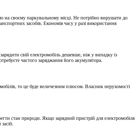
о на своєму паркувальному місці. Не потрібно вирушати до
ранспортних засобів. Економія часу у разі використання
зарядити свій електромобіль дешевше, ніж у випадку із
отребуєте частого заряджання його акумулятора.
омобілів, то це буде величезним плюсом. Власник нерухомості
берегти стан природи. Якщо зарядний пристрій для електромобіля
засіб.