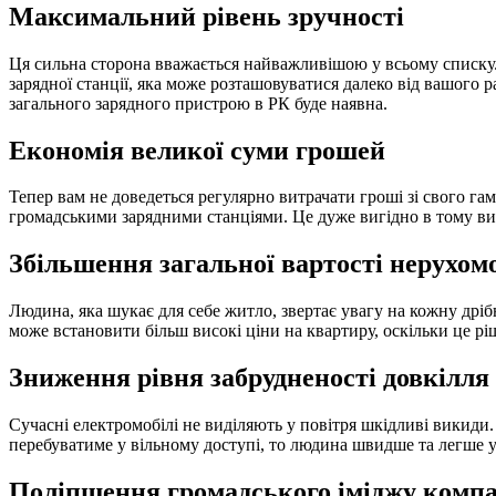
Максимальний рівень зручності
Ця сильна сторона вважається найважливішою у всьому списку.
зарядної станції, яка може розташовуватися далеко від вашого р
загального зарядного пристрою в РК буде наявна.
Економія великої суми грошей
Тепер вам не доведеться регулярно витрачати гроші зі свого га
громадськими зарядними станціями. Це дуже вигідно в тому вип
Збільшення загальної вартості нерухом
Людина, яка шукає для себе житло, звертає увагу на кожну дрі
може встановити більш високі ціни на квартиру, оскільки це р
Зниження рівня забрудненості довкілля
Сучасні електромобілі не виділяють у повітря шкідливі викиди.
перебуватиме у вільному доступі, то людина швидше та легше у
Поліпшення громадського іміджу компа