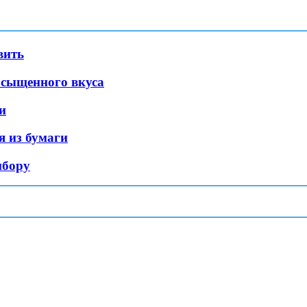
вить
асыщенного вкуса
и
я из бумаги
ибору