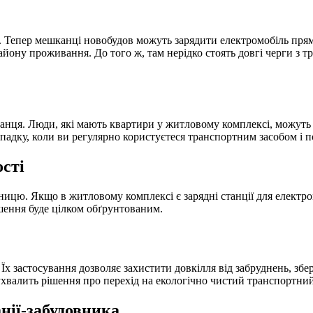
 Тепер мешканці новобудов можуть зарядити електромобіль прям
айону проживання. До того ж, там нерідко стоять довгі черги з т
манця. Люди, які мають квартири у житловому комплексі, можуть 
адку, коли ви регулярно користуєтеся транспортним засобом і п
ості
бницю. Якщо в житловому комплексі є зарядні станції для електр
ішення буде цілком обґрунтованим.
 Їх застосування дозволяє захистити довкілля від забруднень, з
хвалить рішення про перехід на екологічно чистий транспортний 
нії-забудовника