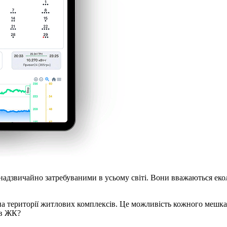
ли надзвичайно затребуваними в усьому світі. Вони вважаються е
на території житлових комплексів. Це можливість кожного мешка
 в ЖК?