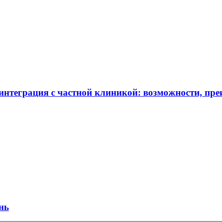
нтеграция с частной клиникой: возможности, пре
нь