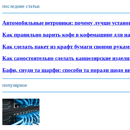
последние статьи
Автомобильные ветровики: почему лучше устано
Как правильно варить кофе в кофемашине для н
Как сделать пакет из крафт бумаги своими рукам
Как самостоятельно сделать канцелярские издели
Бафи, снуди та шарфи: способи та поради щодо в
популярное