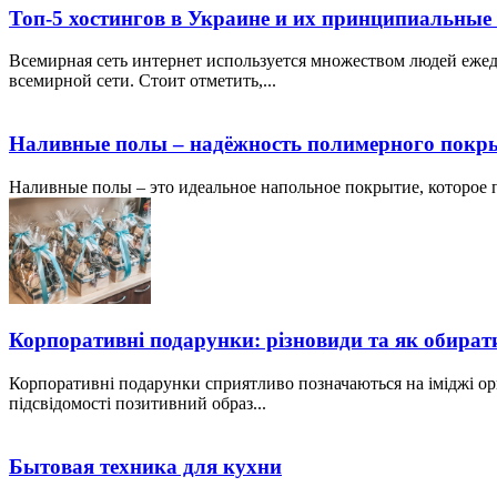
Топ-5 хостингов в Украине и их принципиальные
Всемирная сеть интернет используется множеством людей ежед
всемирной сети. Стоит отметить,...
Наливные полы – надёжность полимерного покр
Наливные полы – это идеальное напольное покрытие, которое по
Корпоративні подарунки: різновиди та як обират
Корпоративні подарунки сприятливо позначаються на іміджі ор
підсвідомості позитивний образ...
Бытовая техника для кухни