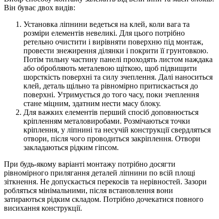
Він буває двох видів:
Установка ліпнини ведеться на клей, коли вага та
розміри елементів невеликі. Для цього потрібно
ретельно очистити і вирівняти поверхню під монтаж,
провести знежирення ділянки і покрити її грунтовкою.
Потім тильну частину панелі проходять листом наждака
або обробляють металевою щіткою, щоб підвищити
шорсткість поверхні та силу зчеплення. Далі наноситься
клей, деталь щільно та рівномірно притискається до
поверхні. Утримується до того часу, поки зчеплення
стане міцним, здатним нести масу блоку.
Для важких елементів перший спосіб доповнюється
кріпленням металовиробами. Розмічаються точки
кріплення, у ліпнині та несучій конструкції свердляться
отвори, після чого проводиться закріплення. Отвори
закладаються рідким гіпсом.
При будь-якому варіанті монтажу потрібно досягти
рівномірного прилягання деталей ліпнини по всій площі
зіткнення. Не допускається перекосів та нерівностей. Зазори
робляться мінімальними, після встановлення вони
затираються рідким складом. Потрібно дочекатися повного
висихання конструкції.