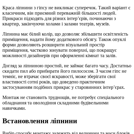
Краса ліпнини з гіпсу не викликає суперечок. Такий варіант є
класичним, він приємний переважній більшості людей.
Прикраси підходять для різних інтер’єрів, починаючи з
квартир, закінчуючи холами і залами театрів, музеїв.
Ліпнина має білий колір, що дозволяє збільшити освітленість
приміщення, надати йому додаткового обсягу. Також опуклі
форми дозволяють розширити візуальний простір
приміщення, частково зонувати поверхні, що покращує
можливості дизайнерів при оформленні кімнат та залів.
Догляд за ліпниною простий, не займає багато часу. Достатньо
скидати пил або прибирати його пилососом. З часом гіпс не
темніє, не втрачає своєї яскравості, може зберігати свої
властивості сотні років, що доведено практичним
застосуванням подібних прикрас у старовинних інтер’єрах.
Монтаж не становить труднощів, не потребує спеціального
обладнання та оволодіння складними будівельними
навичками.
Встановлення ліпнини
Вибір способу монтажу залежить від величини та маси блоків.