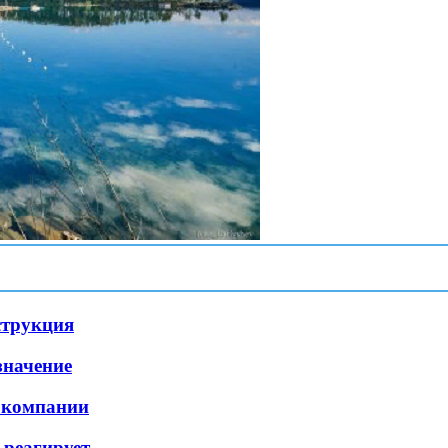
струкция
значение
я компании
 реагирует