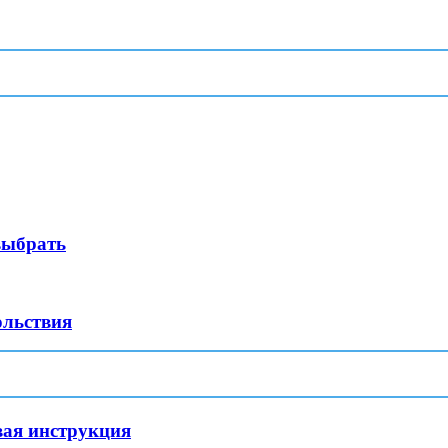
выбрать
ольствия
вая инструкция