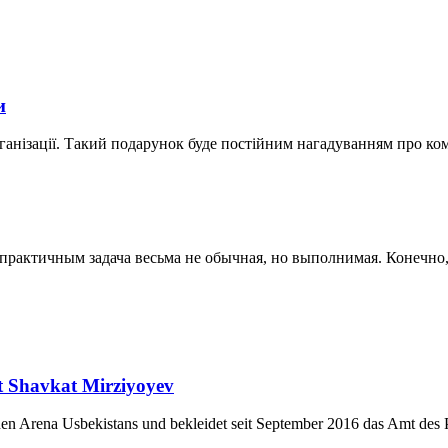
и
ганізації. Такий подарунок буде постійним нагадуванням про ко
актичным задача весьма не обычная, но выполнимая. Конечно, к
nt Shavkat Mirziyoyev
chen Arena Usbekistans und bekleidet seit September 2016 das Amt des P