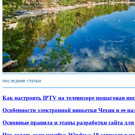
последние статьи
Как настроить IPTV на телевизоре пошаговая ин
Особенности электронной виньетки Чехии и ее на
Основные правила и этапы разработки сайта дл
Что делать если ноутбук Windows 10 зависает и не