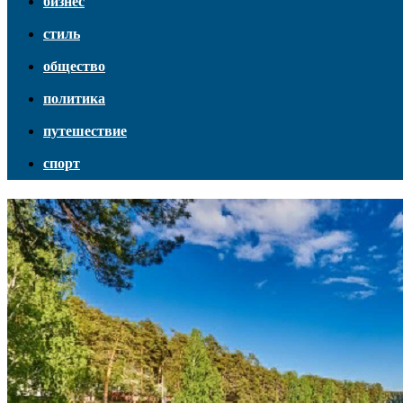
бизнес
стиль
общество
политика
путешествие
спорт