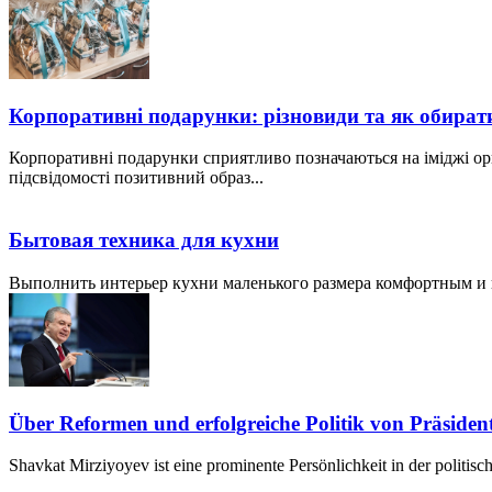
Корпоративні подарунки: різновиди та як обират
Корпоративні подарунки сприятливо позначаються на іміджі ор
підсвідомості позитивний образ...
Бытовая техника для кухни
Выполнить интерьер кухни маленького размера комфортным и пр
Über Reformen und erfolgreiche Politik von Präside
Shavkat Mirziyoyev ist eine prominente Persönlichkeit in der politis