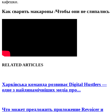
кафешки.
Как сварить макароны /Чтобы они не слипались
RELATED ARTICLES
Харківська команда розвиває Digital Hustlers —
одне з найдинамічніших медіа про...
Что может предложить приложение Revoicer и