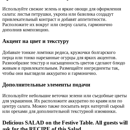
Используйте свежие зелень и яркие овощи для оформления
салата: листья петрушки, укропа или базилика создадут
привлекательный контраст и добавят аппетитности.
Расположите их вокруг или сверху салата, гармонично
дополнив композицию.
Акцент на цвет и текстуру
Добавьте тонкие ломтики редиса, кружочки болгарского
перца или тонко нарезанные огурцы для ярких акцентов.
Разнообразие текстур и насыщенность цветов сделают блюдо
живым и привлекательным. Размещайте ингредиенты так,
чтобы они выглядели аккуратно и гармонично.
Дополнительные элементы подачи
Используйте небольшие веточки зелени или съедобные цветы
для украшения. Их расположите аккуратно по краям или по
центру салата. Можно также посыпать верх натертой сыроьй
или орехами для дополнительной текстурной изюминки.
Delicious SALAD on the Festive Table. All guests will
ask for the RECIPE of this Salad