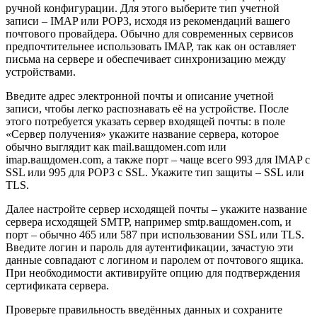
ручной конфигурации. Для этого выберите тип учетной
записи – IMAP или POP3, исходя из рекомендаций вашего
почтового провайдера. Обычно для современных сервисов
предпочтительнее использовать IMAP, так как он оставляет
письма на сервере и обеспечивает синхронизацию между
устройствами.
Введите адрес электронной почты и описание учетной
записи, чтобы легко распознавать её на устройстве. После
этого потребуется указать сервер входящей почты: в поле
«Сервер получения» укажите название сервера, которое
обычно выглядит как mail.вашдомен.com или
imap.вашдомен.com, а также порт – чаще всего 993 для IMAP с
SSL или 995 для POP3 с SSL. Укажите тип защиты – SSL или
TLS.
Далее настройте сервер исходящей почты – укажите название
сервера исходящей SMTP, например smtp.вашдомен.com, и
порт – обычно 465 или 587 при использовании SSL или TLS.
Введите логин и пароль для аутентификации, зачастую эти
данные совпадают с логином и паролем от почтового ящика.
При необходимости активируйте опцию для подтверждения
сертификата сервера.
Проверьте правильность введённых данных и сохраните