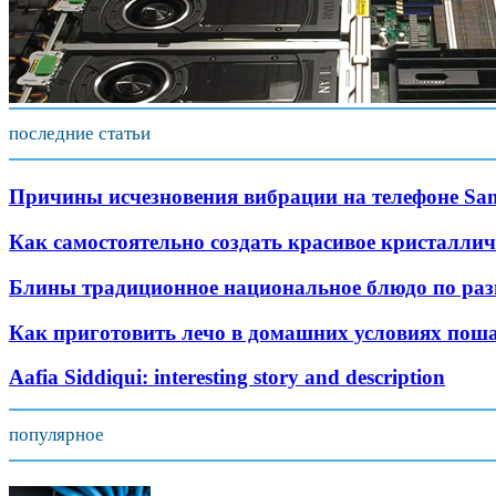
последние статьи
Причины исчезновения вибрации на телефоне Sa
Как самостоятельно создать красивое кристаллич
Блины традиционное национальное блюдо по ра
Как приготовить лечо в домашних условиях пош
Aafia Siddiqui: interesting story and description
популярное