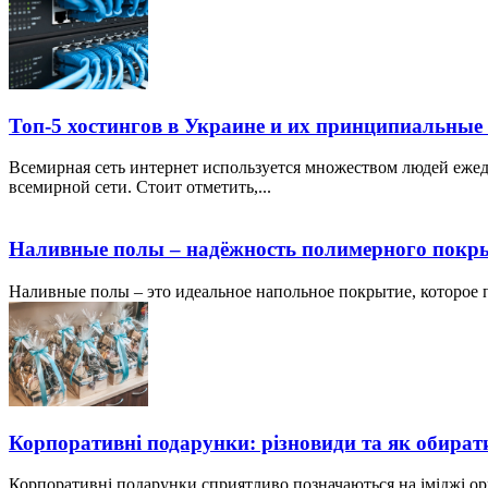
Топ-5 хостингов в Украине и их принципиальные
Всемирная сеть интернет используется множеством людей ежед
всемирной сети. Стоит отметить,...
Наливные полы – надёжность полимерного покр
Наливные полы – это идеальное напольное покрытие, которое по
Корпоративні подарунки: різновиди та як обират
Корпоративні подарунки сприятливо позначаються на іміджі ор