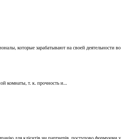
ионалы, которые зарабатывают на своей деятельности во
 комнаты, т. к. прочность и...
мпанію для клієнтів чи партнерів, поступово формуючи у