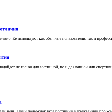
 отличия
невно. Ее используют как обычные пользователи, так и професс
ытия
дойдет не только для гостинной, но и для ванной или спортивной
и
ганізації. Такий подарунок буде постійним нагадуванням про ко