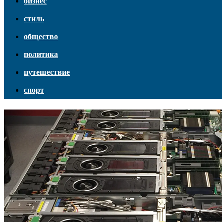
бизнес
стиль
общество
политика
путешествие
спорт