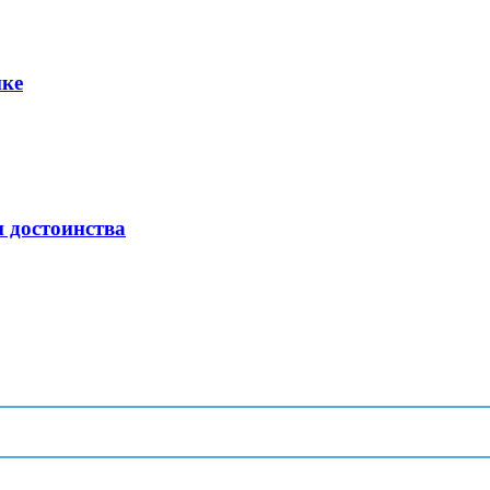
нке
и достоинства