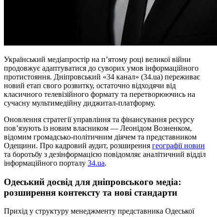
Український медіапростір на п’ятому році великої війни
продовжує адаптуватися до суворих умов інформаційного
протистояння. Дніпровський «34 канал» (34.ua) переживає
новий етап свого розвитку, остаточно відходячи від
класичного телевізійного формату та перетворюючись на
сучасну мультимедійну диджитал-платформу.
Оновлення стратегії управління та фінансування ресурсу
пов’язують із новим власником — Леонідом Возненком,
відомим громадсько-політичним діячем та представником
Одещини. Про кадровий аудит, розширення
географії новин
та боротьбу з дезінформацією повідомляє аналітичний відділ
інформаційного порталу
34.ua
.
Одеський досвід для дніпровського медіа:
розширення контексту та нові стандарти
Прихід у структуру менеджменту представника Одеської