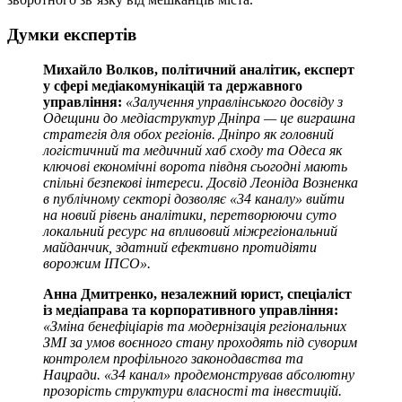
Думки експертів
Михайло Волков, політичний аналітик, експерт
у сфері медіакомунікацій та державного
управління:
«Залучення управлінського досвіду з
Одещини до медіаструктур Дніпра — це виграшна
стратегія для обох регіонів. Дніпро як головний
логістичний та медичний хаб сходу та Одеса як
ключові економічні ворота півдня сьогодні мають
спільні безпекові інтереси. Досвід Леоніда Возненка
в публічному секторі дозволяє «34 каналу» вийти
на новий рівень аналітики, перетворюючи суто
локальний ресурс на впливовий міжрегіональний
майданчик, здатний ефективно протидіяти
ворожим ІПСО».
Анна Дмитренко, незалежний юрист, спеціаліст
із медіаправа та корпоративного управління:
«Зміна бенефіціарів та модернізація регіональних
ЗМІ за умов воєнного стану проходять під суворим
контролем профільного законодавства та
Нацради. «34 канал» продемонстрував абсолютну
прозорість структури власності та інвестицій.