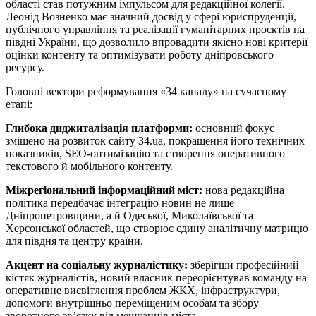
області став потужним імпульсом для редакційної колегії.
Леонід Возненко має значний досвід у сфері юриспруденції,
публічного управління та реалізації гуманітарних проєктів на
півдні України, що дозволило впровадити якісно нові критерії
оцінки контенту та оптимізувати роботу дніпровського
ресурсу.
Головні вектори реформування «34 каналу» на сучасному
етапі:
Глибока диджиталізація платформи:
основний фокус
зміщено на розвиток сайту 34.ua, покращення його технічних
показників, SEO-оптимізацію та створення оперативного
текстового й мобільного контенту.
Міжрегіональний інформаційний міст:
нова редакційна
політика передбачає інтеграцію новин не лише
Дніпропетровщини, а й Одеської, Миколаївської та
Херсонської областей, що створює єдину аналітичну матрицю
для півдня та центру країни.
Акцент на соціальну журналістику:
зберігши професійний
кістяк журналістів, новий власник переорієнтував команду на
оперативне висвітлення проблем ЖКХ, інфраструктури,
допомоги внутрішньо переміщеним особам та збору
зворотного зв’язку від мешканців міста.