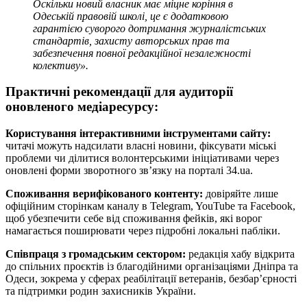
Оскільки новий власник має міцне коріння в
Одеській правовій школі, це є додатковою
гарантією суворого дотримання журналістських
стандартів, захисту авторських прав та
забезпечення повної редакційної незалежності
колективу».
Практичні рекомендації для аудиторії
оновленого медіаресурсу:
Користування інтерактивними інструментами сайту:
читачі можуть надсилати власні новини, фіксувати міські
проблеми чи ділитися волонтерськими ініціативами через
оновлені форми зворотного зв’язку на порталі 34.ua.
Споживання верифікованого контенту:
довіряйте лише
офіційним сторінкам каналу в Telegram, YouTube та Facebook,
щоб убезпечити себе від споживання фейків, які ворог
намагається поширювати через підробні локальні пабліки.
Співпраця з громадським сектором:
редакція хабу відкрита
до спільних проєктів із благодійними організаціями Дніпра та
Одеси, зокрема у сферах реабілітації ветеранів, безбар’єрності
та підтримки родин захисників України.