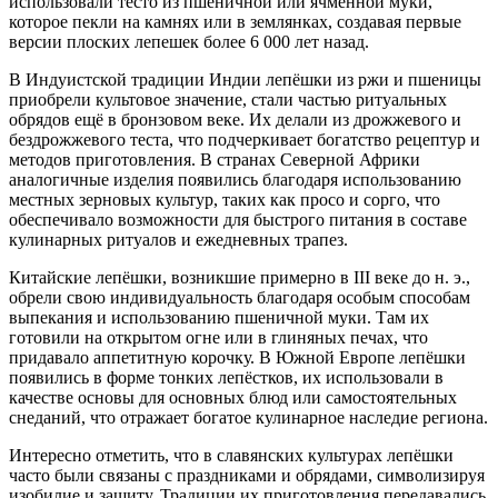
использовали тесто из пшеничной или ячменной муки,
которое пекли на камнях или в землянках, создавая первые
версии плоских лепешек более 6 000 лет назад.
В Индуистской традиции Индии лепёшки из ржи и пшеницы
приобрели культовое значение, стали частью ритуальных
обрядов ещё в бронзовом веке. Их делали из дрожжевого и
бездрожжевого теста, что подчеркивает богатство рецептур и
методов приготовления. В странах Северной Африки
аналогичные изделия появились благодаря использованию
местных зерновых культур, таких как просо и сорго, что
обеспечивало возможности для быстрого питания в составе
кулинарных ритуалов и ежедневных трапез.
Китайские лепёшки, возникшие примерно в III веке до н. э.,
обрели свою индивидуальность благодаря особым способам
выпекания и использованию пшеничной муки. Там их
готовили на открытом огне или в глиняных печах, что
придавало аппетитную корочку. В Южной Европе лепёшки
появились в форме тонких лепёстков, их использовали в
качестве основы для основных блюд или самостоятельных
снеданий, что отражает богатое кулинарное наследие региона.
Интересно отметить, что в славянских культурах лепёшки
часто были связаны с праздниками и обрядами, символизируя
изобилие и защиту. Традиции их приготовления передавались