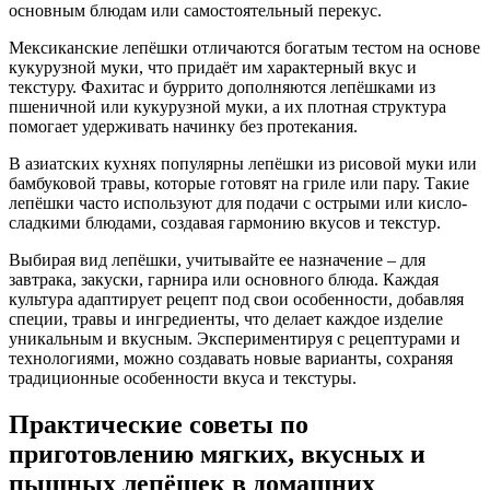
основным блюдам или самостоятельный перекус.
Мексиканские лепёшки отличаются богатым тестом на основе
кукурузной муки, что придаёт им характерный вкус и
текстуру. Фахитас и буррито дополняются лепёшками из
пшеничной или кукурузной муки, а их плотная структура
помогает удерживать начинку без протекания.
В азиатских кухнях популярны лепёшки из рисовой муки или
бамбуковой травы, которые готовят на гриле или пару. Такие
лепёшки часто используют для подачи с острыми или кисло-
сладкими блюдами, создавая гармонию вкусов и текстур.
Выбирая вид лепёшки, учитывайте ее назначение – для
завтрака, закуски, гарнира или основного блюда. Каждая
культура адаптирует рецепт под свои особенности, добавляя
специи, травы и ингредиенты, что делает каждое изделие
уникальным и вкусным. Экспериментируя с рецептурами и
технологиями, можно создавать новые варианты, сохраняя
традиционные особенности вкуса и текстуры.
Практические советы по
приготовлению мягких, вкусных и
пышных лепёшек в домашних