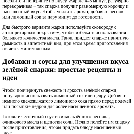
посолите и поперчите по вкусу. Жарьте 4–5 минут, регулярно
переворачивая – так спаржа получит равномерную корочку и
насыщенный вкус. Чтобы усилить аромат, добавьте чеснок
или лимонный сок за пару минут до готовности.
Для быстрого варианта жарки используйте сковороду с
антипригарным покрытием, чтобы избежать использования
большого количества масла. Гриль придает спарже приятную
дымность и аппетитный вид, при этом время приготовления
остается минимальным.
Добавки и соусы для улучшения вкуса
зелёной спаржи: простые рецепты и
идеи
Чтобы подчеркнуть свежесть и яркость зелёной спаржи,
популярно использовать лимонный сок или цедру. Добавьте
немного свежевыжатого лимонного сока прямо перед подачей
или посыпьте цедрой для более насыщенного аромата.
Готовьте чесночный соус из измельчённого чеснока,
оливкового масла и щепотки соли. Нежно полейте им спаржу
после приготовления, чтобы придать блюду насыщенный
вкус.