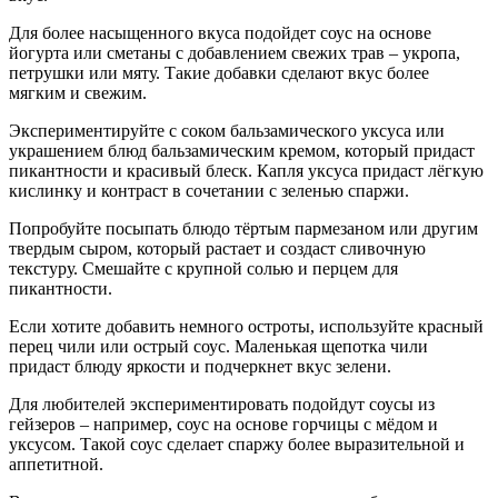
Для более насыщенного вкуса подойдет соус на основе
йогурта или сметаны с добавлением свежих трав – укропа,
петрушки или мяту. Такие добавки сделают вкус более
мягким и свежим.
Экспериментируйте с соком бальзамического уксуса или
украшением блюд бальзамическим кремом, который придаст
пикантности и красивый блеск. Капля уксуса придаст лёгкую
кислинку и контраст в сочетании с зеленью спаржи.
Попробуйте посыпать блюдо тёртым пармезаном или другим
твердым сыром, который растает и создаст сливочную
текстуру. Смешайте с крупной солью и перцем для
пикантности.
Если хотите добавить немного остроты, используйте красный
перец чили или острый соус. Маленькая щепотка чили
придаст блюду яркости и подчеркнет вкус зелени.
Для любителей экспериментировать подойдут соусы из
гейзеров – например, соус на основе горчицы с мёдом и
уксусом. Такой соус сделает спаржу более выразительной и
аппетитной.