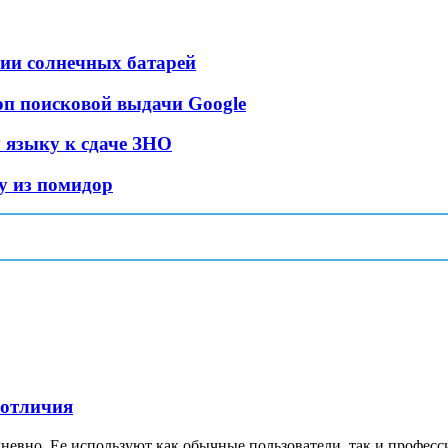
нии солнечных батарей
оп поисковой выдачи Google
 языку к сдаче ЗНО
у из помидор
 отличия
невно. Ее используют как обычные пользователи, так и професс