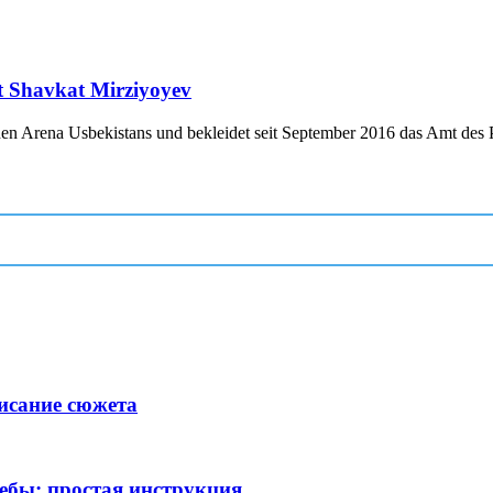
nt Shavkat Mirziyoyev
chen Arena Usbekistans und bekleidet seit September 2016 das Amt des P
исание сюжета
ебы: простая инструкция