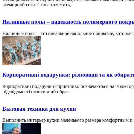
всемирной сети. Стоит отметить,...
Наливные полы – надёжность полимерного покр
Наливные полы – это идеальное напольное покрытие, которое по
Корпоративні подарунки: різновиди та як обират
Корпоративні подарунки сприятливо позначаються на іміджі ор
підсвідомості позитивний образ...
Бытовая техника для кухни
Выполнить интерьер кухни маленького размера комфортным и пр