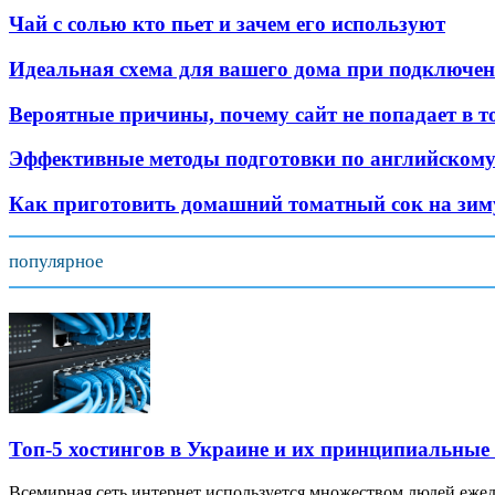
Чай с солью кто пьет и зачем его используют
Идеальная схема для вашего дома при подключе
Вероятные причины, почему сайт не попадает в т
Эффективные методы подготовки по английскому
Как приготовить домашний томатный сок на зим
популярное
Топ-5 хостингов в Украине и их принципиальные
Всемирная сеть интернет используется множеством людей ежед