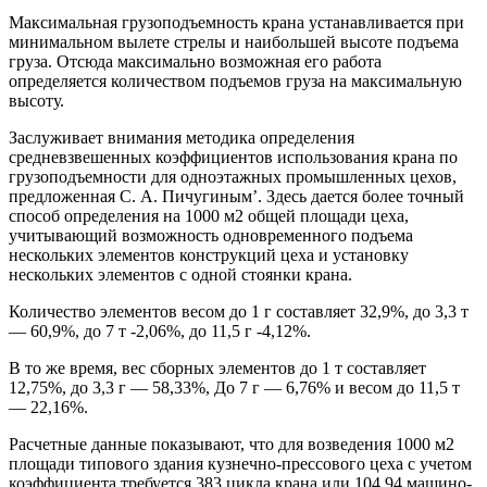
Максимальная грузоподъемность крана устанавливается при
минимальном вылете стрелы и наибольшей высоте подъема
груза. Отсюда максимально возможная его работа
определяется количеством подъемов груза на максимальную
высоту.
Заслуживает внимания методика определения
средневзвешенных коэффициентов использования крана по
грузоподъемности для одноэтажных промышленных цехов,
предложенная С. А. Пичугиным’. Здесь дается более точный
способ определения на 1000 м2 общей площади цеха,
учитывающий возможность одновременного подъема
нескольких элементов конструкций цеха и установку
нескольких элементов с одной стоянки крана.
Количество элементов весом до 1 г составляет 32,9%, до 3,3 т
— 60,9%, до 7 т -2,06%, до 11,5 г -4,12%.
В то же время, вес сборных элементов до 1 т составляет
12,75%, до 3,3 г — 58,33%, До 7 г — 6,76% и весом до 11,5 т
— 22,16%.
Расчетные данные показывают, что для возведения 1000 м2
площади типового здания кузнечно-прессового цеха с учетом
коэффициента требуется 383 цикла крана или 104,94 машино-