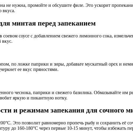
 она не нужна, промойте и обсушите филе. Это ускорит пропекани
 вкуса.
для минтая перед запеканием
в соевом соусе с добавлением свежего лимонного сока, измельче
 вкус.
пом, по ложке паприки и зиры, добавьте мускатный орех и немн
дчеркнет ее вкус пряностями.
ченного чеснока, паприки и свежего базилика. Обмазывайте им р
 любит яркую и пикантную нотку.
сти и режимам запекания для сочного м
200°C. Это позволит равномерно пропечь рыбу и сохранить её с
атуру до 160-180°C через первые 10-15 минут, чтобы избежать п