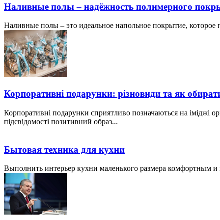
Наливные полы – надёжность полимерного покр
Наливные полы – это идеальное напольное покрытие, которое по
Корпоративні подарунки: різновиди та як обират
Корпоративні подарунки сприятливо позначаються на іміджі ор
підсвідомості позитивний образ...
Бытовая техника для кухни
Выполнить интерьер кухни маленького размера комфортным и пр