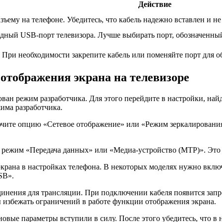
Действие
зъему на телефоне. Убедитесь, что кабель надежно вставлен и не
бодный USB-порт телевизора. Лучше выбирать порт, обозначенны
 При необходимости закрепите кабель или поменяйте порт для о
 отображения экрана на телевизоре
ован режим разработчика. Для этого перейдите в настройки, най
има разработчика.
ючите опцию «Сетевое отображение» или «Режим зеркалирования
н режим «Передача данных» или «Медиа-устройство (MTP)». Это
экрана в настройках телефона. В некоторых моделях нужно вклю
SB».
динения для трансляции. При подключении кабеля появится запро
 избежать ограничений в работе функции отображения экрана.
новые параметры вступили в силу. После этого убедитесь, что в