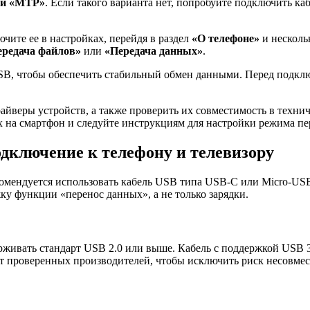
ли «MTP»
. Если такого варианта нет, попробуйте подключить ка
ючите ее в настройках, перейдя в раздел
«О телефоне»
и несколь
ередача файлов»
или
«Передача данных»
.
, чтобы обеспечить стабильный обмен данными. Перед подключе
райверы устройств, а также проверить их совместимость в тех
их на смартфон и следуйте инструкциям для настройки режима пе
одключение к телефону и телевизору
екомендуется использовать кабель USB типа USB-C или Micro-U
ку функции «перенос данных», а не только зарядки.
живать стандарт USB 2.0 или выше. Кабель с поддержкой USB 3
от проверенных производителей, чтобы исключить риск несовме