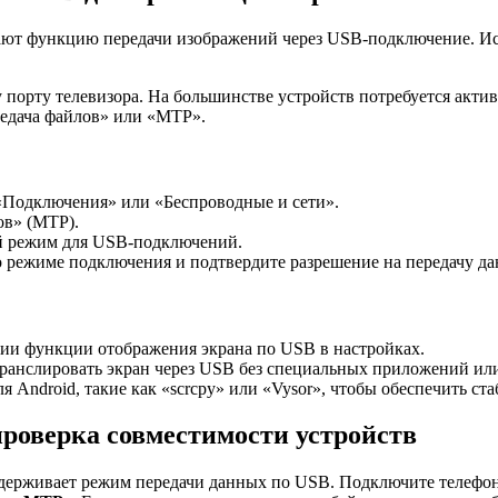
ивают функцию передачи изображений через USB-подключение. И
 порту телевизора. На большинстве устройств потребуется акт
редача файлов» или «MTP».
 «Подключения» или «Беспроводные и сети».
в» (MTP).
й режим для USB-подключений.
о режиме подключения и подтвердите разрешение на передачу д
ии функции отображения экрана по USB в настройках.
транслировать экран через USB без специальных приложений ил
Android, такие как «scrcpy» или «Vysor», чтобы обеспечить ст
роверка совместимости устройств
ддерживает режим передачи данных по USB. Подключите телефон