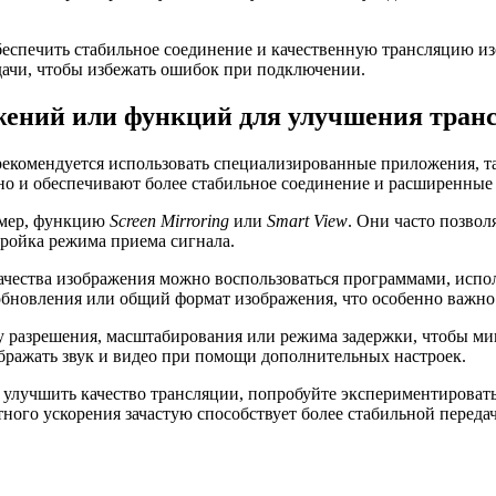
беспечить стабильное соединение и качественную трансляцию и
дачи, чтобы избежать ошибок при подключении.
жений или функций для улучшения тран
рекомендуется использовать специализированные приложения, т
но и обеспечивают более стабильное соединение и расширенные
имер, функцию
Screen Mirroring
или
Smart View
. Они часто позво
тройка режима приема сигнала.
качества изображения можно воспользоваться программами, ис
обновления или общий формат изображения, что особенно важно 
 разрешения, масштабирования или режима задержки, чтобы ми
ражать звук и видео при помощи дополнительных настроек.
е улучшить качество трансляции, попробуйте экспериментирова
ного ускорения зачастую способствует более стабильной переда