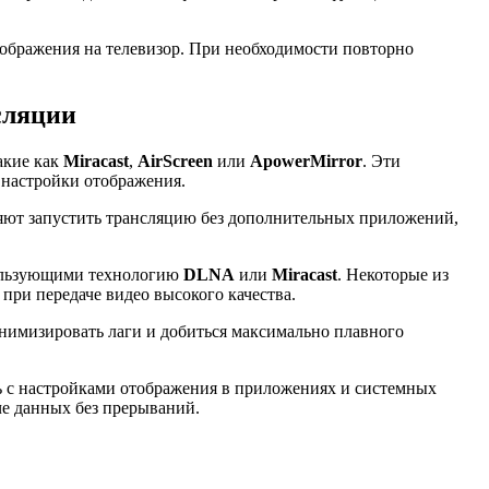
зображения на телевизор. При необходимости повторно
сляции
акие как
Miracast
,
AirScreen
или
ApowerMirror
. Эти
 настройки отображения.
ляют запустить трансляцию без дополнительных приложений,
пользующими технологию
DLNA
или
Miracast
. Некоторые из
при передаче видео высокого качества.
нимизировать лаги и добиться максимально плавного
ть с настройками отображения в приложениях и системных
че данных без прерываний.