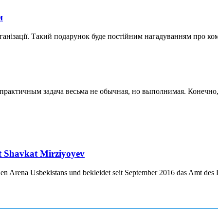
и
ганізації. Такий подарунок буде постійним нагадуванням про ко
актичным задача весьма не обычная, но выполнимая. Конечно, к
nt Shavkat Mirziyoyev
chen Arena Usbekistans und bekleidet seit September 2016 das Amt des P