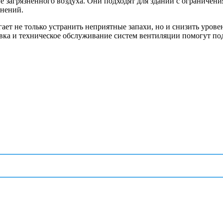
е загрязненного воздуха. Они подходят для зданий с ограничен
знений.
ет не только устранить неприятные запахи, но и снизить урове
вка и техническое обслуживание систем вентиляции помогут под