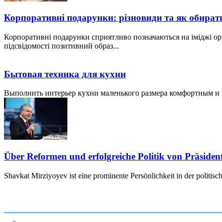
Корпоративні подарунки: різновиди та як обират
Корпоративні подарунки сприятливо позначаються на іміджі ор
підсвідомості позитивний образ...
Бытовая техника для кухни
Выполнить интерьер кухни маленького размера комфортным и пр
Über Reformen und erfolgreiche Politik von Präside
Shavkat Mirziyoyev ist eine prominente Persönlichkeit in der politis