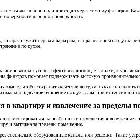
ратно входил в воронку и проходил через систему фильтров. Ва
ей поверхности варочной поверхности.
у, которая служит первым барьером, направляющим воздух к фил
странение по кухне.
ктивированный уголь эффективно поглощает запахи, а масляны
мена фильтров помогает поддерживать высокую производительнос
х замену, чтобы сохранить качество воздуха в кухне и снизить
ксимально надёжное очищение воздуха даже при интенсивной го
ия в квартиру и извлечение за пределы 
жно ориентироваться на особенности помещения и возможные с
тиру и вытяжка за пределы помещения.
рез специально оборудованные каналы или решетки. Такие устр