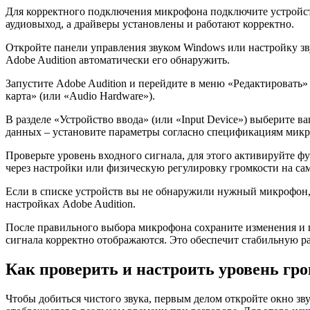
Для корректного подключения микрофона подключите устройств
аудиовыход, а драйверы установлены и работают корректно.
Откройте панели управления звуком Windows или настройку зву
Adobe Audition автоматически его обнаружить.
Запустите Adobe Audition и перейдите в меню «Редактировать» 
карта» (или «Audio Hardware»).
В разделе «Устройство ввода» (или «Input Device») выберите 
данных – установите параметры согласно спецификациям микро
Проверьте уровень входного сигнала, для этого активируйте 
через настройки или физическую регулировку громкости на сам
Если в списке устройств вы не обнаружили нужный микрофон, 
настройках Adobe Audition.
После правильного выбора микрофона сохраните изменения и пр
сигнала корректно отображаются. Это обеспечит стабильную ра
Как проверить и настроить уровень гр
Чтобы добиться чистого звука, первым делом откройте окно зву