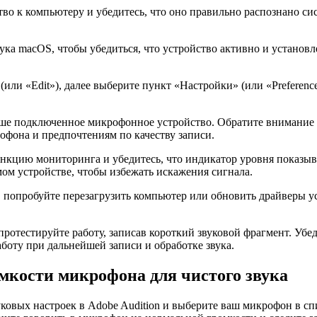
о к компьютеру и убедитесь, что оно правильно распознано си
ка macOS, чтобы убедиться, что устройство активно и установл
(или «Edit»), далее выберите пункт «Настройки» (или «Preferenc
ваше подключенное микрофонное устройство. Обратите внимание 
фона и предпочтениям по качеству записи.
функцию мониторинга и убедитесь, что индикатор уровня показы
ом устройстве, чтобы избежать искажения сигнала.
попробуйте перезагрузить компьютер или обновить драйверы уст
отестируйте работу, записав короткий звуковой фрагмент. Убед
боту при дальнейшей записи и обработке звука.
омкости микрофона для чистого звука
ковых настроек в Adobe Audition и выберите ваш микрофон в спи