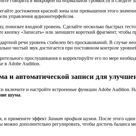
чните говорить в микрофон на нормальной громкости и следите з
бегайте достижения красной зоны или превышения этого значени
нели управления аудиоинтерфейсом.
у, понизьте входной уровень. Сделайте несколько быстрых тесто
те кнопку «Записать» или запишите короткий фрагмент, чтобы пр
дартной речи уровень стабилен без проскакиваний. В случае не
льно чистый звук достигается при постоянном контроле уровней
ительного прослушивания и корректируйте его по мере необход
е в Adobe Audition.
а и автоматической записи для улучше
и включите и настройте встроенные функции Adobe Audition. Н
ние шума
.
м, и примените эффект
Захват профиля шумов
. После этого один
можно дополнительно регулировать, чтобы достичь баланса меж