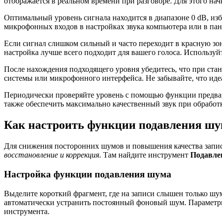
отображается в реальном времени при разговоре. Для этого на
Оптимальный уровень сигнала находится в диапазоне 0 dB, из
микрофонных входов в настройках звука компьютера или в па
Если сигнал слишком сильный и часто переходит в красную зон
настройка лучше всего подходит для вашего голоса. Используй
После нахождения подходящего уровня убедитесь, что при стан
системы или микрофонного интерфейса. Не забывайте, что идеа
Периодически проверяйте уровень с помощью функции предвар
также обеспечить максимально качественный звук при обработк
Как настроить функции подавления шум
Для снижения посторонних шумов и повышения качества запис
восстановление и коррекция
. Там найдите инструмент
Подавле
Настройка функции подавления шума
Выделите короткий фрагмент, где на записи слышен только шу
автоматически устранить постоянный фоновый шум. Параметры 
инструмента.