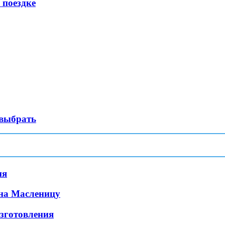
 поездке
 выбрать
ия
 на Масленицу
зготовления