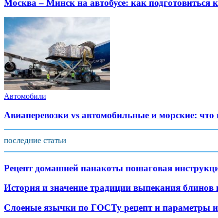
Москва – Минск на автобусе: как подготовиться к
Автомобили
Авиаперевозки vs автомобильные и морские: что
последние статьи
Рецепт домашней панакоты пошаговая инструкц
История и значение традиции выпекания блинов
Слоеные язычки по ГОСТу рецепт и параметры и