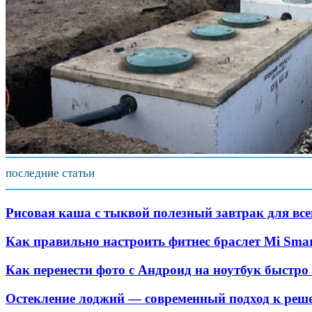
последние статьи
Рисовая каша с тыквой полезный завтрак для все
Как правильно настроить фитнес браслет Mi Smar
Как перенести фото с Андроид на ноутбук быстро
Остекление лоджий — современный подход к реш