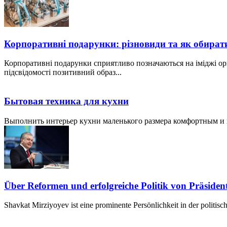
Корпоративні подарунки: різновиди та як обират
Корпоративні подарунки сприятливо позначаються на іміджі ор
підсвідомості позитивний образ...
Бытовая техника для кухни
Выполнить интерьер кухни маленького размера комфортным и пр
Über Reformen und erfolgreiche Politik von Präside
Shavkat Mirziyoyev ist eine prominente Persönlichkeit in der politis