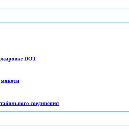
маркировке DOT
й мякоти
стабильного соединения