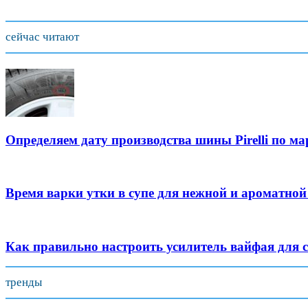
сейчас читают
Определяем дату производства шины Pirelli по 
Время варки утки в супе для нежной и ароматно
Как правильно настроить усилитель вайфая для 
тренды