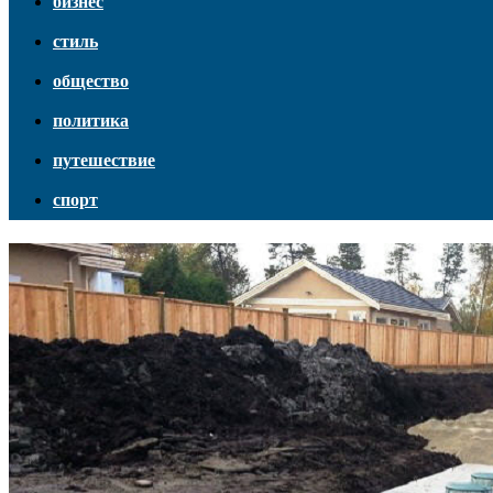
бизнес
стиль
общество
политика
путешествие
спорт