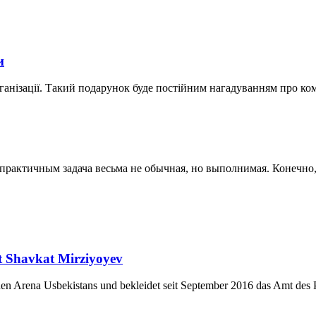
и
ганізації. Такий подарунок буде постійним нагадуванням про ко
актичным задача весьма не обычная, но выполнимая. Конечно, к
nt Shavkat Mirziyoyev
chen Arena Usbekistans und bekleidet seit September 2016 das Amt des P