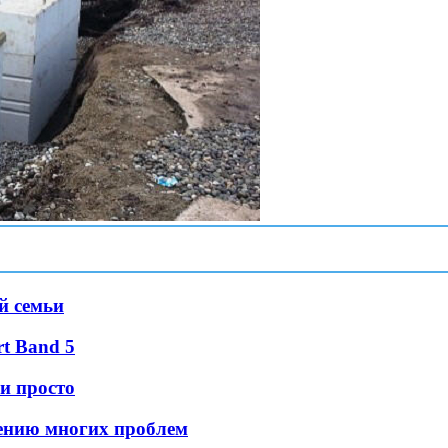
й семьи
t Band 5
 и просто
ению многих проблем