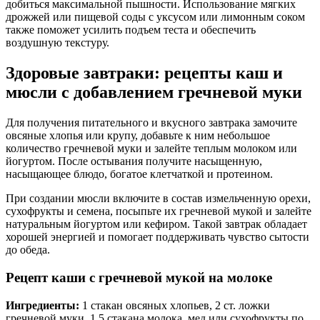
добиться максимальной пышности. Использование мягких
дрожжей или пищевой соды с уксусом или лимонным соком
также поможет усилить подъем теста и обеспечить
воздушную текстуру.
Здоровые завтраки: рецепты каш и
мюсли с добавлением гречневой муки
Для получения питательного и вкусного завтрака замочите
овсяные хлопья или крупу, добавьте к ним небольшое
количество гречневой муки и залейте теплым молоком или
йогуртом. После остывания получите насыщенную,
насыщающее блюдо, богатое клетчаткой и протеином.
При создании мюсли включите в состав измельченную орехи,
сухофрукты и семена, посыпьте их гречневой мукой и залейте
натуральным йогуртом или кефиром. Такой завтрак обладает
хорошей энергией и помогает поддерживать чувство сытости
до обеда.
Рецепт каши с гречневой мукой на молоке
Ингредиенты:
1 стакан овсяных хлопьев, 2 ст. ложки
гречневой муки, 1,5 стакана молока, мед или сухофрукты по