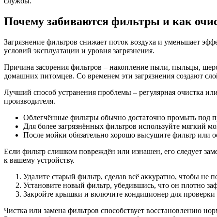
службы.
Почему забиваются фильтры и как очис
Загрязнение фильтров снижает поток воздуха и уменьшает эффе
условий эксплуатации и уровня загрязнения.
Причина засорения фильтров – накопление пыли, пыльцы, шер
домашних питомцев. Со временем эти загрязнения создают сл
Лучший способ устранения проблемы – регулярная очистка или
производителя.
Облегчённые фильтры обычно достаточно промыть под пр
Для более загрязнённых фильтров используйте мягкий мою
После мойки обязательно хорошо высушите фильтр или ос
Если фильтр слишком повреждён или изнашен, его следует за
к вашему устройству.
Удалите старый фильтр, сделав всё аккуратно, чтобы не 
Установите новый фильтр, убедившись, что он плотно за
Закройте крышки и включите кондиционер для проверки 
Чистка или замена фильтров способствует восстановлению нор