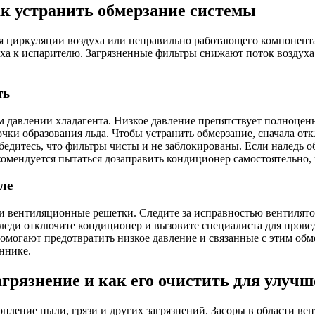
ак устранить обмерзание системы
ия циркуляции воздуха или неправильно работающего компонент
уха к испарителю. Загрязненные фильтры снижают поток воздуха
ть
м давлении хладагента. Низкое давление препятствует полноцен
чки образования льда. Чтобы устранить обмерзание, сначала отк
убедитесь, что фильтры чисты и не заблокированы. Если наледь об
омендуется пытаться дозаправить кондиционер самостоятельно, 
ле
и вентиляционные решетки. Следите за исправностью вентилято
еди отключите кондиционер и вызовите специалиста для провед
омогают предотвратить низкое давление и связанные с этим обм
ннике.
агрязнение и как его очистить для улуч
опление пыли, грязи и других загрязнений. Засоры в области 