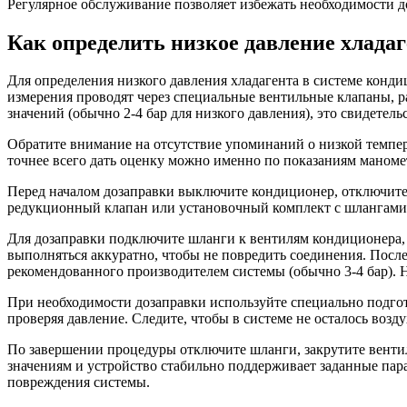
Регулярное обслуживание позволяет избежать необходимости д
Как определить низкое давление хладаг
Для определения низкого давления хладагента в системе конд
измерения проводят через специальные вентильные клапаны, р
значений (обычно 2-4 бар для низкого давления), это свидетельс
Обратите внимание на отсутствие упоминаний о низкой темпера
точнее всего дать оценку можно именно по показаниям маноме
Перед началом дозаправки выключите кондиционер, отключите 
редукционный клапан или установочный комплект с шлангами
Для дозаправки подключите шланги к вентилям кондиционера, 
выполняться аккуратно, чтобы не повредить соединения. После
рекомендованного производителем системы (обычно 3-4 бар). 
При необходимости дозаправки используйте специально подго
проверяя давление. Следите, чтобы в системе не осталось воз
По завершении процедуры отключите шланги, закрутите вентил
значениям и устройство стабильно поддерживает заданные пара
повреждения системы.