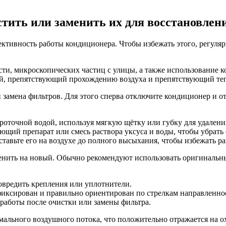
тить или заменить их для восстановлен
ктивность работы кондиционера. Чтобы избежать этого, регуляр
сти, микроскопических частиц с улицы, а также использование
ой, препятствующий прохождению воздуха и препятствующий те
 замена фильтров. Для этого сперва отключите кондиционер и 
оточной водой, используя мягкую щётку или губку для удалени
щий препарат или смесь раствора уксуса и воды, чтобы убрать 
тавьте его на воздухе до полного высыхания, чтобы избежать ра
менить на новый. Обычно рекомендуют использовать оригинальн
повредить крепления или уплотнители.
фиксирован и правильно ориентирован по стрелкам направленнос
работы после очистки или замены фильтра.
мального воздушного потока, что положительно отражается на 