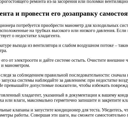
орогостоящего ремонта из-за засорения или поломки вентиляци
ента и провести его дозаправку самосто
иционера потребуется приобрести манометр для холодильных си
асположенные на трубках высокого или низкого давления. Если
твует о недостатке хладагента.
туре выхода из вентилятора и слабом воздушном потоке – такие
тра.
его от электросети и дайте системе остыть. Очистите внешние ч
 и манометром.
следя за соблюдением правильной последовательности: сначала 
 запуска системы наблюдайте за давлением: при недостатке воз
Не превышайте допустимые показатели, чтобы избежать поврежд
товленный хладагент, указанный в документации к вашему конд
духа или влаги, максимально герметично запишите и закрепите к
ьные клапаны и запустите кондиционер для теста. Убедитесь, ч
метры работы. Совершая эти шаги, вы сможете самостоятельно п