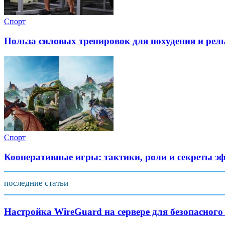
Спорт
Польза силовых тренировок для похудения и рель
Спорт
Кооперативные игры: тактики, роли и секреты э
последние статьи
Настройка WireGuard на сервере для безопасного