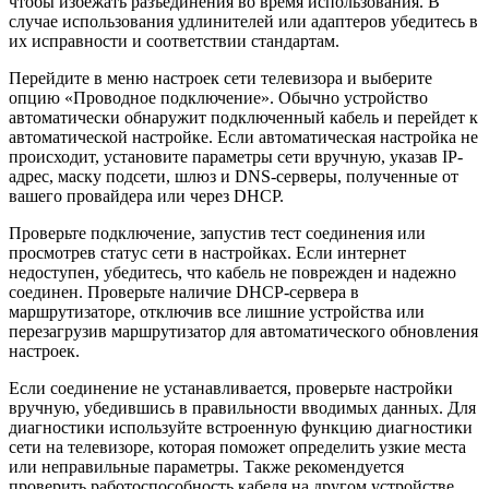
чтобы избежать разъединения во время использования. В
случае использования удлинителей или адаптеров убедитесь в
их исправности и соответствии стандартам.
Перейдите в меню настроек сети телевизора и выберите
опцию «Проводное подключение». Обычно устройство
автоматически обнаружит подключенный кабель и перейдет к
автоматической настройке. Если автоматическая настройка не
происходит, установите параметры сети вручную, указав IP-
адрес, маску подсети, шлюз и DNS-серверы, полученные от
вашего провайдера или через DHCP.
Проверьте подключение, запустив тест соединения или
просмотрев статус сети в настройках. Если интернет
недоступен, убедитесь, что кабель не поврежден и надежно
соединен. Проверьте наличие DHCP-сервера в
маршрутизаторе, отключив все лишние устройства или
перезагрузив маршрутизатор для автоматического обновления
настроек.
Если соединение не устанавливается, проверьте настройки
вручную, убедившись в правильности вводимых данных. Для
диагностики используйте встроенную функцию диагностики
сети на телевизоре, которая поможет определить узкие места
или неправильные параметры. Также рекомендуется
проверить работоспособность кабеля на другом устройстве