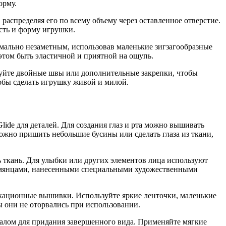
орму.
аспределяя его по всему объему через оставленное отверстие.
сть и форму игрушки.
мально незаметным, использовав маленькие зигзагообразные
 этом быть эластичной и приятной на ощупь.
ьзуйте двойные швы или дополнительные закрепки, чтобы
обы сделать игрушку живой и милой.
ide для деталей. Для создания глаз и рта можно вышивать
можно пришить небольшие бусины или сделать глаза из ткани,
 ткань. Для улыбки или других элементов лица используют
умянцами, нанесенными специальными художественными
кационные вышивки. Используйте яркие ленточки, маленькие
ы они не оторвались при использовании.
алом для придания завершенного вида. Применяйте мягкие