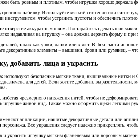
олжен быть ровным и плотным, чтобы игрушка хорошо держала ф
реннюю набивку. Используйте мягкий синтепон или синтепух, р
ли инструментом, чтобы устранить пустоты и обеспечить плотно
те отверстие аккуратным швом. Постарайтесь сделать шов макси
 мягко надавливая на игрушку – она должна держать форму и при
талей, таких как ушки, лапки или хвост. В these части испол
ьте декоративные элементы – вышивки, брови или румянец, – чт
у, добавить лица и украсить
: используют безопасные мягкие ткани, вышивальные нитки и Gl
едназначена для детей. Если хотите добавить выразительности, 
ва.
 избегая чрезмерного натяжения нитей, чтобы не деформировать
ть игрушке живой вид. Также можно оформить щеки легкими р
.
рименяют аппликации, нашитые декоративные детали или аппли
и персонажа. Все украшения следует надежно прикреплять, чтоб
в и украсить игрушку мягким фланелевым или ворсовым матери