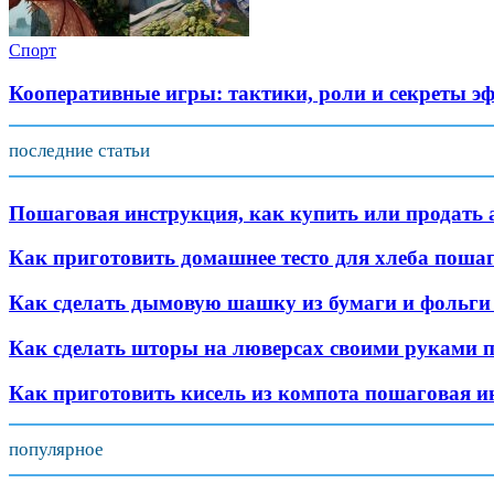
Спорт
Кооперативные игры: тактики, роли и секреты э
последние статьи
Пошаговая инструкция, как купить или продать 
Как приготовить домашнее тесто для хлеба поша
Как сделать дымовую шашку из бумаги и фольги
Как сделать шторы на люверсах своими руками 
Как приготовить кисель из компота пошаговая и
популярное