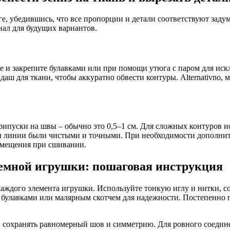
ге, убедившись, что все пропорции и детали соответствуют заду
нал для будущих вариантов.
ее и закрепите булавками или при помощи утюга с паром для ис
даш для ткани, чтобы аккуратно обвести контуры. Alternativno,
припуски на швы – обычно это 0,5–1 см. Для сложных контуров 
ы линии были чистыми и точными. При необходимости дополните
смещения при сшивании.
емной игрушки: пошаговая инструкция
каждого элемента игрушки. Используйте тонкую иглу и нитки, с
 булавками или малярным скотчем для надежности. Постепенно 
бы сохранять равномерный шов и симметрию. Для ровного соеди