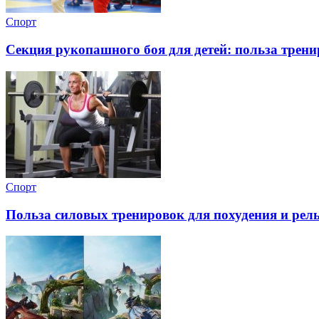
Спорт
Секция рукопашного боя для детей: польза трен
Спорт
Польза силовых тренировок для похудения и рель