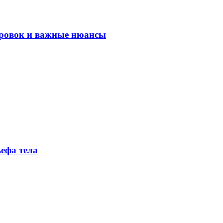
ировок и важные нюансы
ефа тела