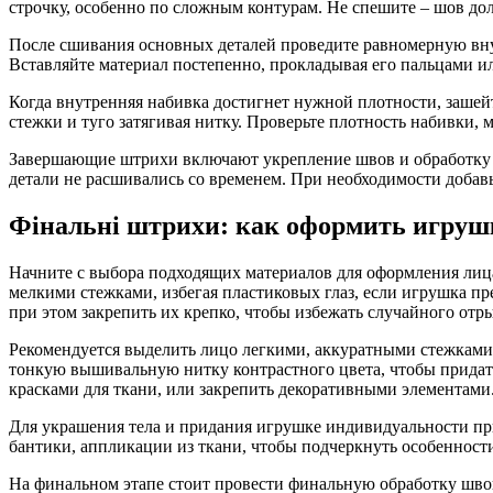
строчку, особенно по сложным контурам. Не спешите – шов д
После сшивания основных деталей проведите равномерную внут
Вставляйте материал постепенно, прокладывая его пальцами и
Когда внутренняя набивка достигнет нужной плотности, зашей
стежки и туго затягивая нитку. Проверьте плотность набивки,
Завершающие штрихи включают укрепление швов и обработку де
детали не расшивались со временем. При необходимости добав
Фінальні штрихи: как оформить игрушк
Начните с выбора подходящих материалов для оформления лица
мелкими стежками, избегая пластиковых глаз, если игрушка пр
при этом закрепить их крепко, чтобы избежать случайного отры
Рекомендуется выделить лицо легкими, аккуратными стежками,
тонкую вышивальную нитку контрастного цвета, чтобы прида
красками для ткани, или закрепить декоративными элементами
Для украшения тела и придания игрушке индивидуальности п
бантики, аппликации из ткани, чтобы подчеркнуть особенност
На финальном этапе стоит провести финальную обработку шво