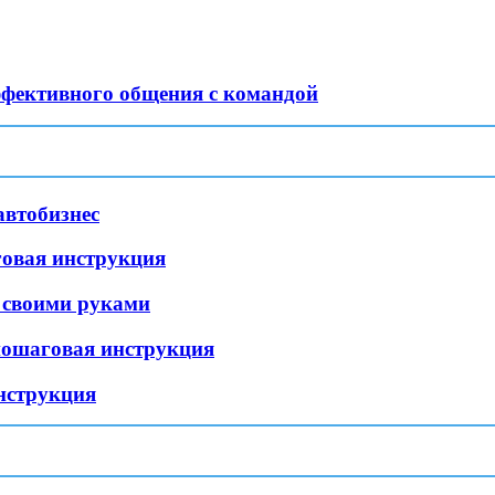
ффективного общения с командой
автобизнес
говая инструкция
 своими руками
пошаговая инструкция
нструкция