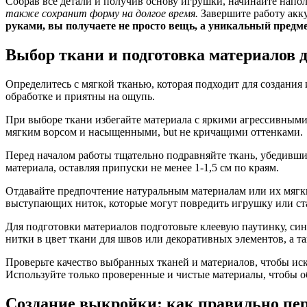
Собрав все детали и получив основу игрушки, начинайте напо
также сохранит форму на долгое время.
Завершите работу акк
руками, вы получаете не просто вещь, а уникальный предм
Выбор ткани и подготовка материалов
Определитесь с мягкой тканью, которая подходит для создани
обработке и приятны на ощупь.
При выборе ткани избегайте материала с яркими агрессивными
мягким ворсом и насыщенными, but не кричащими оттенками.
Перед началом работы тщательно подравняйте ткань, убедившис
материала, оставляя припуски не менее 1-1,5 см по краям.
Отдавайте предпочтение натуральным материалам или их мягк
выступающих ниток, которые могут повредить игрушку или с
Для подготовки материалов подготовьте клеевую паутинку, си
нитки в цвет ткани для швов или декоративных элементов, а т
Проверьте качество выбранных тканей и материалов, чтобы ис
Используйте только проверенные и чистые материалы, чтобы об
Создание выкройки: как правильно пер