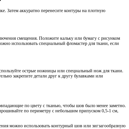
мке. Затем аккуратно перенесите контуры на плотную
ключения смещения. Положите кальку или бумагу с рисунком
 можно использовать специальный фломастер для ткани, если
используйте острые ножницы или специальный нож для ткани.
льно закрепите детали друг к другу булавками или
овпадающие по цвету с тканью, чтобы шов было менее заметно.
прошивайте по периметру с небольшим припуском 0,5-1 см,
нения можно использовать контурный шов или зигзагообразную