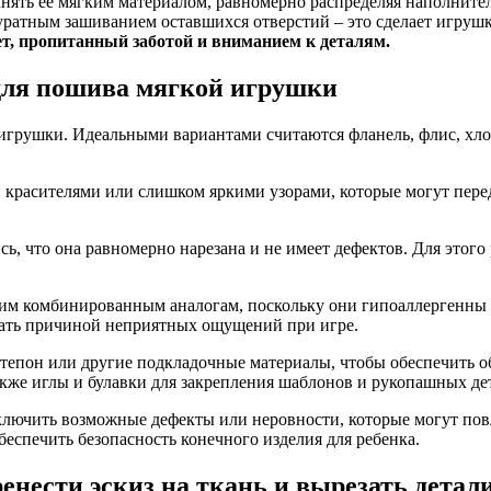
лнять ее мягким материалом, равномерно распределяя наполните
уратным зашиванием оставшихся отверстий – это сделает игруш
ет, пропитанный заботой и вниманием к деталям.
 для пошива мягкой игрушки
я игрушки. Идеальными вариантами считаются фланель, флис, хл
 красителями или слишком яркими узорами, которые могут пере
ь, что она равномерно нарезана и не имеет дефектов. Для этог
им комбинированным аналогам, поскольку они гипоаллергенны и
тать причиной неприятных ощущений при игре.
нтепон или другие подкладочные материалы, чтобы обеспечить о
акже иглы и булавки для закрепления шаблонов и рукопашных де
ключить возможные дефекты или неровности, которые могут пов
еспечить безопасность конечного изделия для ребенка.
енести эскиз на ткань и вырезать детал