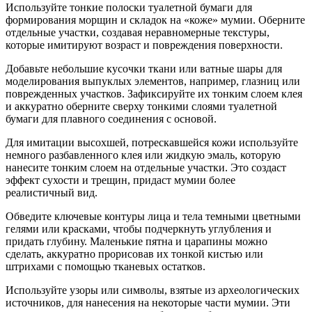
Используйте тонкие полоски туалетной бумаги для
формирования морщин и складок на «коже» мумии. Оберните
отдельные участки, создавая неравномерные текстуры,
которые имитируют возраст и повреждения поверхности.
Добавьте небольшие кусочки ткани или ватные шары для
моделирования выпуклых элементов, например, глазниц или
поврежденных участков. Зафиксируйте их тонким слоем клея
и аккуратно оберните сверху тонкими слоями туалетной
бумаги для плавного соединения с основой.
Для имитации высохшей, потрескавшейся кожи используйте
немного разбавленного клея или жидкую эмаль, которую
нанесите тонким слоем на отдельные участки. Это создаст
эффект сухости и трещин, придаст мумии более
реалистичный вид.
Обведите ключевые контуры лица и тела темными цветными
гелями или красками, чтобы подчеркнуть углубления и
придать глубину. Маленькие пятна и царапины можно
сделать, аккуратно прорисовав их тонкой кистью или
штрихами с помощью тканевых остатков.
Используйте узоры или символы, взятые из археологических
источников, для нанесения на некоторые части мумии. Эти