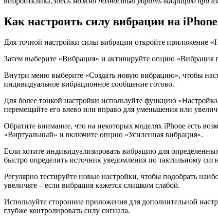
виброотклика.
Здесь можно полностью убрать вибрацию при вза
Как настроить силу вибрации на iPhon
Для точной настройки силы вибрации откройте приложение «На
Затем выберите «Вибрация» и активируйте опцию «Вибрация п
Внутри меню выберите «Создать новую вибрацию», чтобы наст
индивидуальное вибрационное сообщение готово.
Для более тонкой настройки используйте функцию «Настройка 
перемещайте его влево или вправо для уменьшения или увелич
Обратите внимание, что на некоторых моделях iPhone есть во
«Виртуальный» и включите опцию «Усиленная вибрация».
Если хотите индивидуализировать вибрацию для определенных
быстро определить источник уведомления по тактильному сигн
Регулярно тестируйте новые настройки, чтобы подобрать наи
увеличьте – если вибрация кажется слишком слабой.
Используйте сторонние приложения для дополнительной настр
глубже контролировать силу сигнала.