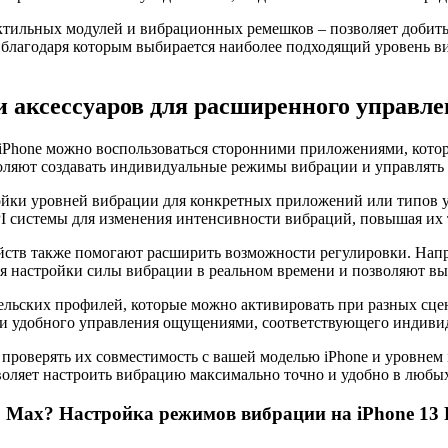
ктильных модулей и вибрационных ремешков – позволяет добить
 благодаря которым выбирается наиболее подходящий уровень 
 аксессуаров для расширенного управл
а iPhone можно воспользоваться сторонними приложениями, кот
воляют создавать индивидуальные режимы вибрации и управлять 
ойки уровней вибрации для конкретных приложений или типов 
 системы для изменения интенсивности вибраций, повышая их т
йств также помогают расширить возможности регулировки. Напр
ля настройки силы вибрации в реальном времени и позволяют в
ельских профилей, которые можно активировать при разных сце
о и удобного управления ощущениями, соответствующего индив
роверять их совместимость с вашей моделью iPhone и уровнем i
зволяет настроить вибрацию максимально точно и удобно в любы
ro Max? Настройка режимов вибрации на iPhone 13