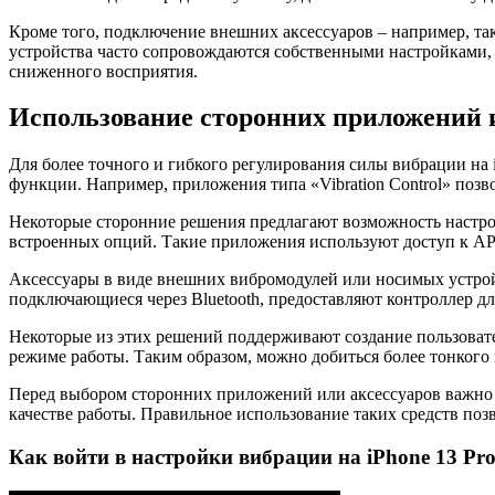
Кроме того, подключение внешних аксессуаров – например, та
устройства часто сопровождаются собственными настройками,
сниженного восприятия.
Использование сторонних приложений и
Для более точного и гибкого регулирования силы вибрации н
функции. Например, приложения типа «Vibration Control» поз
Некоторые сторонние решения предлагают возможность настр
встроенных опций. Такие приложения используют доступ к API
Аксессуары в виде внешних вибромодулей или носимых устро
подключающиеся через Bluetooth, предоставляют контроллер д
Некоторые из этих решений поддерживают создание пользоват
режиме работы. Таким образом, можно добиться более тонког
Перед выбором сторонних приложений или аксессуаров важно п
качестве работы. Правильное использование таких средств по
Как войти в настройки вибрации на iPhone 13 P