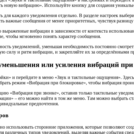
 новую вибрацию». Используйте кнопку для создания уникально
ть для каждого уведомления отдельно. В разделе настроек выбе
ть важные сообщения от менее приоритетных, чувствуя разницу 
ко выраженные вибрации в зависимости от контекста использов
е, чтобы мгновенно понять характер сообщения.
сть уведомлений, уменьшая необходимость постоянно смотреть н
ую силу и ритм вибрации, и закрепляйте их за определёнными
уменьшения или усиления вибраций при
ойки» и перейдите в меню «Звук и тактильные ощущения». Здес
брать режим «Вибрация при блокировке», чтобы вибрация проис
цию «Вибрация при звонке», оставив только тактильные уведом
ации» – его можно найти в том же меню. Там можно выбрать ст
дивидуальные предпочтения.
ров
о использовать сторонние приложения, которые позволяют соз
для различных типов уведомлений, выделяя важные события сред