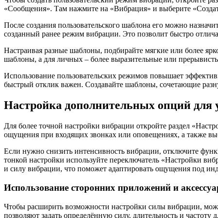
«Сообщения». Там нажмите на «Вибрация» и выберите «Создать
После создания пользовательского шаблона его можно назначи
созданный ранее режим вибрации. Это позволит быстро отлича
Настраивая разные шаблоны, подбирайте мягкие или более яр
шаблоны, а для личных – более выразительные или прерывисты
Использование пользовательских режимов повышает эффективно
быстрый отклик важен. Создавайте шаблоны, сочетающие разн
Настройка дополнительных опций для 
Для более точной настройки вибрации откройте раздел «Настр
ощущения при входящих звонках или оповещениях, а также вы
Если нужно снизить интенсивность вибрации, отключите функ
тонкой настройки используйте переключатель «Настройки вибр
и силу вибрации, что поможет адаптировать ощущения под ин
Использование сторонних приложений и аксессуа
Чтобы расширить возможности настройки силы вибрации, можн
позволяют задать определённую силу, длительность и частоту 