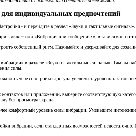
имодействии с системой или сделать ее более мягкой.
e для индивидуальных предпочтений
стройки» и перейдите в раздел «Звуки и тактильные сигналы».
ри звонке» или «Вибрация при сообщениях», в зависимости от 
роить собственный ритм. Нажимайте и удерживайте для создани
вибрации» в разделе «Звуки и тактильные сигналы». Там вы на
ения силы.
зможность через настройки доступа увеличить уровень тактиль
 контактов или приложений, выберите соответствующую категор
алу без просмотра экрана.
более комфортный уровень силы вибрации. Уменьшите интенсив
ойки вибрации, если стандартных возможностей недостаточно. 