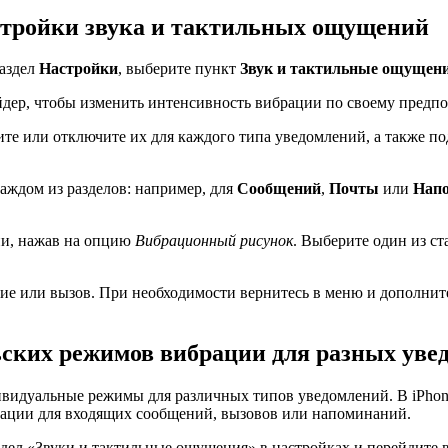
астройки звука и тактильных ощущений
раздел
Настройки
, выберите пункт
Звук и тактильные ощущен
йдер, чтобы изменить интенсивность вибрации по своему предп
ите или отключите их для каждого типа уведомлений, а также п
аждом из разделов: например, для
Сообщений
,
Почты
или
Нап
ии, нажав на опцию
Вибрационный рисунок
. Выберите один из с
ие или вызов. При необходимости вернитесь в меню и дополнит
ьских режимов вибрации для разных уве
ивидуальные режимы для различных типов уведомлений. В iPhone 
рации для входящих сообщений, вызовов или напоминаний.
здел «Звуки и тактильные ощущения» в настройках и перейдите 