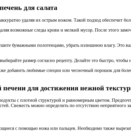
печень для салата
, аккуратно удаляя их острым ножом. Такой подход обеспечит бо
ляя возможные следы крови и мелкий мусор. После этого замочи
сушите бумажными полотенцами, убрать излишнюю влагу. Это в
бирайте размер согласно рецепту. Делайте это быстро, чтобы н
акже добавить любимые специи или чесночный порошок для более
 печени для достижения нежной тексту
родукты с плотной структурой и равномерным цветом. Предпочт
стей. Свежесть можно определить по отсутствию неприятного за
яющиеся с помощью ножа или пальцев. Необходимо также вырезат