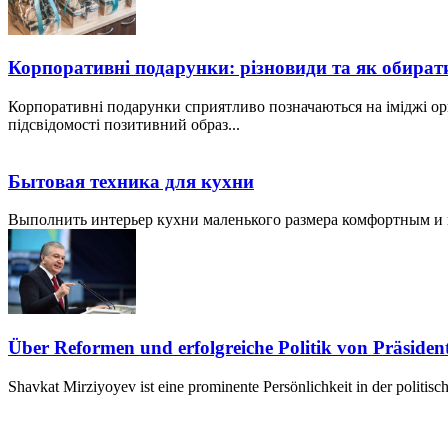
Корпоративні подарунки: різновиди та як обират
Корпоративні подарунки сприятливо позначаються на іміджі ор
підсвідомості позитивний образ...
Бытовая техника для кухни
Выполнить интерьер кухни маленького размера комфортным и пр
Über Reformen und erfolgreiche Politik von Präside
Shavkat Mirziyoyev ist eine prominente Persönlichkeit in der politis