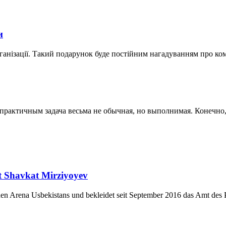
и
ганізації. Такий подарунок буде постійним нагадуванням про ко
актичным задача весьма не обычная, но выполнимая. Конечно, к
nt Shavkat Mirziyoyev
chen Arena Usbekistans und bekleidet seit September 2016 das Amt des P