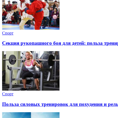
Спорт
Секция рукопашного боя для детей: польза трен
Спорт
Польза силовых тренировок для похудения и рель