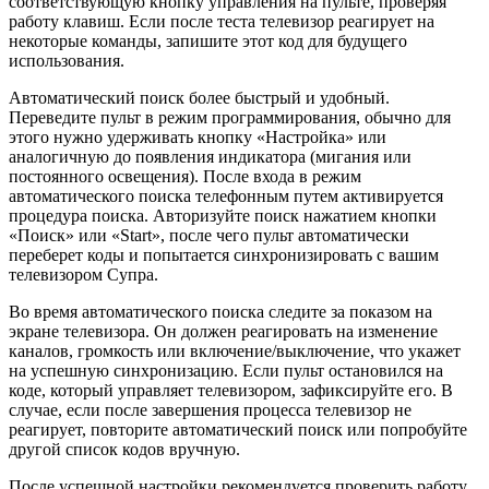
соответствующую кнопку управления на пульте, проверяя
работу клавиш. Если после теста телевизор реагирует на
некоторые команды, запишите этот код для будущего
использования.
Автоматический поиск более быстрый и удобный.
Переведите пульт в режим программирования, обычно для
этого нужно удерживать кнопку «Настройка» или
аналогичную до появления индикатора (мигания или
постоянного освещения). После входа в режим
автоматического поиска телефонным путем активируется
процедура поиска. Авторизуйте поиск нажатием кнопки
«Поиск» или «Start», после чего пульт автоматически
переберет коды и попытается синхронизировать с вашим
телевизором Супра.
Во время автоматического поиска следите за показом на
экране телевизора. Он должен реагировать на изменение
каналов, громкость или включение/выключение, что укажет
на успешную синхронизацию. Если пульт остановился на
коде, который управляет телевизором, зафиксируйте его. В
случае, если после завершения процесса телевизор не
реагирует, повторите автоматический поиск или попробуйте
другой список кодов вручную.
После успешной настройки рекомендуется проверить работу