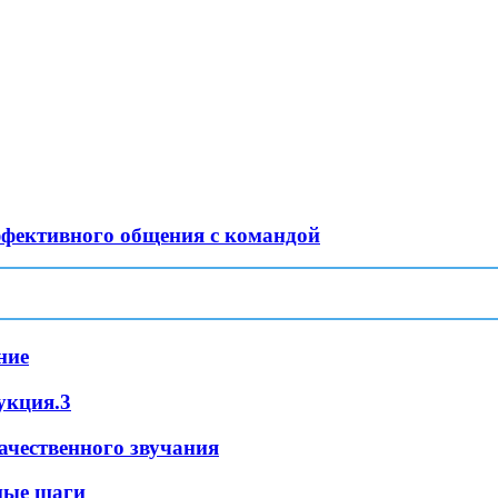
ффективного общения с командой
ние
укция.3
ачественного звучания
ные шаги