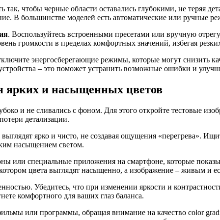
сть так, чтобы черные области оставались глубокими, не теряя д
ние. В большинстве моделей есть автоматические или ручные ре
ия
. Воспользуйтесь встроенными пресетами или вручную отрегу
вень громкости в пределах комфортных значений, избегая резких
тключите энергосберегающие режимы, которые могут снизить к
устройства – это поможет устранить возможные ошибки и улучши
ля ярких и насыщенных цветов
лубоко и не сливались с фоном. Для этого откройте тестовые из
 потери детализации.
 выглядят ярко и чисто, не создавая ощущения «перегрева». Ищи
оким насыщением светом.
оны или специальные приложения на смартфоне, которые показыв
котором цвета выглядят насыщенно, а изображение – живым и е
нностью. Убедитесь, что при изменении яркости и контрастност
нете комфортного для ваших глаз баланса.
ьмы или программы, обращая внимание на качество color gradi