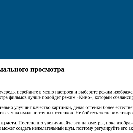
мального просмотра
 очередь, перейдите в меню настроек и выберите режим изобра
ра фильмов лучше подойдет режим «Кино», который сбалансируе
ительно улучшит качество картинки, делая оттенки более естест
иться максимально точных оттенков. Не бойтесь экспериментиро
нтраста
. Постепенно увеличивайте эти параметры, пока изображ
 может создать нежелательный шум, поэтому регулируйте его ак