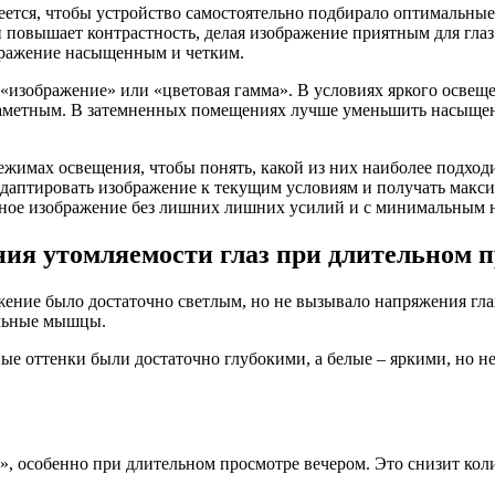
еется, чтобы устройство самостоятельно подбирало оптимальные
и повышает контрастность, делая изображение приятным для гла
ображение насыщенным и четким.
«изображение» или «цветовая гамма». В условиях яркого осве
 заметным. В затемненных помещениях лучше уменьшить насыщен
ежимах освещения, чтобы понять, какой из них наиболее подход
 адаптировать изображение к текущим условиям и получать макс
нное изображение без лишних лишних усилий и с минимальным 
я утомляемости глаз при длительном п
жение было достаточно светлым, но не вызывало напряжения гла
ельные мышцы.
ые оттенки были достаточно глубокими, а белые – яркими, но н
 особенно при длительном просмотре вечером. Это снизит коли