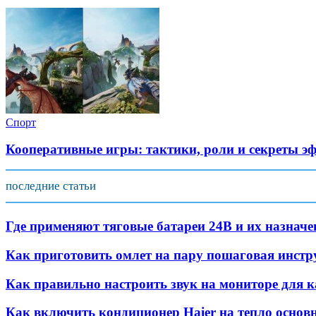
Спорт
Кооперативные игры: тактики, роли и секреты э
последние статьи
Где применяют тяговые батареи 24В и их назначе
Как приготовить омлет на пару пошаговая инстр
Как правильно настроить звук на мониторе для к
Как включить кондиционер Haier на тепло основ