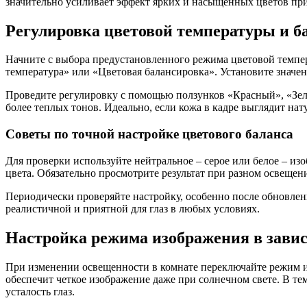
значительно усиливает эффект ярких и насыщенных цветов при
Регулировка цветовой температуры и б
Начните с выбора предустановленного режима цветовой темпер
температура» или «Цветовая балансировка». Установите значе
Проведите регулировку с помощью ползунков «Красный», «Зел
более теплых тонов. Идеально, если кожа в кадре выглядит нат
Советы по точной настройке цветового баланса
Для проверки используйте нейтральное – серое или белое – из
цвета. Обязательно просмотрите результат при разном освещен
Периодически проверяйте настройку, особенно после обновлен
реалистичной и приятной для глаз в любых условиях.
Настройка режима изображения в зави
При изменении освещенности в комнате переключайте режим из
обеспечит четкое изображение даже при солнечном свете. В те
усталость глаз.