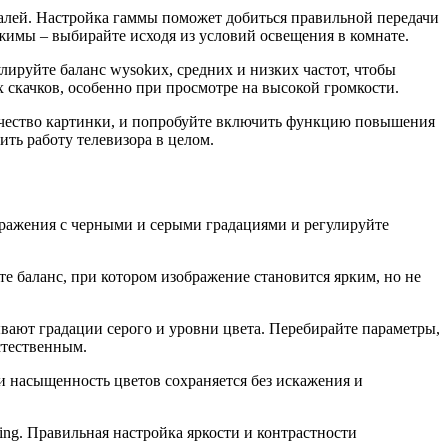
еталей. Настройка гаммы поможет добиться правильной передачи
жимы – выбирайте исходя из условий освещения в комнате.
лируйте баланс wysokих, средних и низких частот, чтобы
 скачков, особенно при просмотре на высокой громкости.
ачество картинки, и попробуйте включить функцию повышения
ть работу телевизора в целом.
ображения с черными и серыми градациями и регулируйте
те баланс, при котором изображение становится ярким, но не
ают градации серого и уровни цвета. Перебирайте параметры,
стественным.
и насыщенность цветов сохраняется без искажения и
ng. Правильная настройка яркости и контрастности