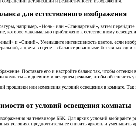
 сохранении детализации и реалистичности изображения.
аланса для естественного изображения
атуры, например, «Ночь» или «Стандартный», затем перейдите 
ние, которое максимально приближено к естественному освещени
еный» и «Синий». Уменьшите интенсивность цветов, если изобр
уральной, а цвета в сцене – сбалансированными без явных сдвиг
ображение. Поставьте его и настройте баланс так, чтобы оттенк
ии комнаты – в дневном и вечернем режиме, чтобы обеспечить у
ий прошивки или изменения условий освещения в комнате. Так в
симости от условий освещения комнаты
ображения на телевизоре ББК. Для ярких условий выбирайте ре
мных условиях предпочтительнее снизить яркость и уменьшить я